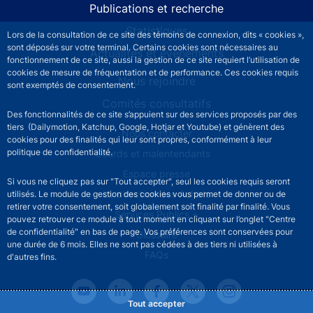
Publications et recherche
Statistiques
Lors de la consultation de ce site des témoins de connexion, dits « cookies »,
sont déposés sur votre terminal. Certains cookies sont nécessaires au
Actualités et événements
fonctionnement de ce site, aussi la gestion de ce site requiert l’utilisation de
cookies de mesure de fréquentation et de performance. Ces cookies requis
Nous rejoindre
sont exemptés de consentement.
Comités consultatifs
Des fonctionnalités de ce site s’appuient sur des services proposés par des
tiers (Dailymotion, Katchup, Google, Hotjar et Youtube) et génèrent des
Footer secondary menu
Nous contacter
cookies pour des finalités qui leur sont propres, conformément à leur
politique de confidentialité.
Sourds et malentendants
Espace presse
Si vous ne cliquez pas sur "Tout accepter", seul les cookies requis seront
La direction des Achats
utilisés. Le module de gestion des cookies vous permet de donner ou de
retirer votre consentement, soit globalement soit finalité par finalité. Vous
Services Publics +
pouvez retrouver ce module à tout moment en cliquant sur l’onglet "Centre
de confidentialité" en bas de page. Vos préférences sont conservées pour
Glossaire
une durée de 6 mois. Elles ne sont pas cédées à des tiers ni utilisées à
FAQs
d'autres fins.
Tout accepter