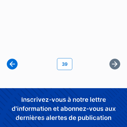
Pagination
Page courante
39
Derni
Inscrivez-vous à notre lettre
d'information et abonnez-vous aux
dernières alertes de publication