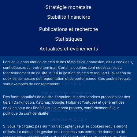
Stratégie monétaire
Stabilité financière
Publications et recherche
Statistiques
Actualités et événements
Nous rejoindre
Lors de la consultation de ce site des témoins de connexion, dits « cookies »,
sont déposés sur votre terminal. Certains cookies sont nécessaires au
Comités consultatifs
fonctionnement de ce site, aussi la gestion de ce site requiert l’utilisation de
cookies de mesure de fréquentation et de performance. Ces cookies requis
Footer secondary menu
Nous contacter
sont exemptés de consentement.
Sourds et malentendants
Des fonctionnalités de ce site s’appuient sur des services proposés par des
Espace presse
tiers (Dailymotion, Katchup, Google, Hotjar et Youtube) et génèrent des
cookies pour des finalités qui leur sont propres, conformément à leur
La direction des Achats
politique de confidentialité.
Services Publics +
Si vous ne cliquez pas sur "Tout accepter", seul les cookies requis seront
Glossaire
utilisés. Le module de gestion des cookies vous permet de donner ou de
FAQs