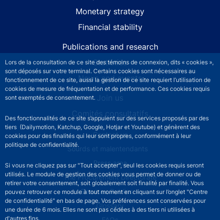
Monetary strategy
Financial stability
Publications and research
Statistics
Lors de la consultation de ce site des témoins de connexion, dits « cookies »,
sont déposés sur votre terminal. Certains cookies sont nécessaires au
News and events
fonctionnement de ce site, aussi la gestion de ce site requiert l’utilisation de
cookies de mesure de fréquentation et de performance. Ces cookies requis
Join us
sont exemptés de consentement.
Comités consultatifs
Des fonctionnalités de ce site s’appuient sur des services proposés par des
tiers (Dailymotion, Katchup, Google, Hotjar et Youtube) et génèrent des
Footer secondary menu
Contact us
cookies pour des finalités qui leur sont propres, conformément à leur
politique de confidentialité.
Sourds et malentendants
Press area
Si vous ne cliquez pas sur "Tout accepter", seul les cookies requis seront
utilisés. Le module de gestion des cookies vous permet de donner ou de
The Procurement Directorate
retirer votre consentement, soit globalement soit finalité par finalité. Vous
Services Publics +
pouvez retrouver ce module à tout moment en cliquant sur l’onglet "Centre
de confidentialité" en bas de page. Vos préférences sont conservées pour
Glossary
une durée de 6 mois. Elles ne sont pas cédées à des tiers ni utilisées à
d'autres fins.
FAQs