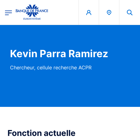
egion
Banque de France - Menu Principal
Aller au contenu principal
Kevin Parra Ramirez
Chercheur, cellule recherche ACPR
Fonction actuelle