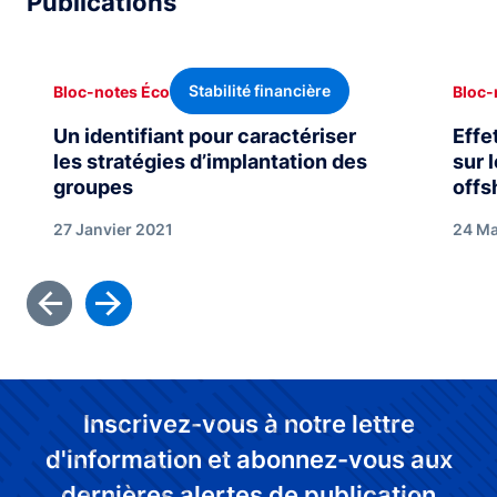
Publications
Stabilité financière
Bloc-notes Éco
Bloc-
Un identifiant pour caractériser
Effe
les stratégies d’implantation des
sur 
groupes
offs
27 Janvier 2021
24 Ma
Inscrivez-vous à notre lettre
d'information et abonnez-vous aux
dernières alertes de publication