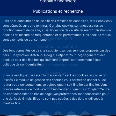
Stabilité financière
Publications et recherche
Statistiques
Lors de la consultation de ce site des témoins de connexion, dits « cookies »,
sont déposés sur votre terminal. Certains cookies sont nécessaires au
Actualités et événements
fonctionnement de ce site, aussi la gestion de ce site requiert l’utilisation de
cookies de mesure de fréquentation et de performance. Ces cookies requis
Nous rejoindre
sont exemptés de consentement.
Comités consultatifs
Des fonctionnalités de ce site s’appuient sur des services proposés par des
tiers (Dailymotion, Katchup, Google, Hotjar et Youtube) et génèrent des
Footer secondary menu
Nous contacter
cookies pour des finalités qui leur sont propres, conformément à leur
politique de confidentialité.
Sourds et malentendants
Espace presse
Si vous ne cliquez pas sur "Tout accepter", seul les cookies requis seront
La direction des Achats
utilisés. Le module de gestion des cookies vous permet de donner ou de
retirer votre consentement, soit globalement soit finalité par finalité. Vous
Services Publics +
pouvez retrouver ce module à tout moment en cliquant sur l’onglet "Centre
de confidentialité" en bas de page. Vos préférences sont conservées pour
Glossaire
une durée de 6 mois. Elles ne sont pas cédées à des tiers ni utilisées à
FAQs
d'autres fins.