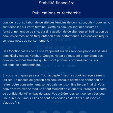
Stabilité financière
Publications et recherche
Statistiques
Lors de la consultation de ce site des témoins de connexion, dits « cookies »,
sont déposés sur votre terminal. Certains cookies sont nécessaires au
Actualités et événements
fonctionnement de ce site, aussi la gestion de ce site requiert l’utilisation de
cookies de mesure de fréquentation et de performance. Ces cookies requis
Nous rejoindre
sont exemptés de consentement.
Comités consultatifs
Des fonctionnalités de ce site s’appuient sur des services proposés par des
tiers (Dailymotion, Katchup, Google, Hotjar et Youtube) et génèrent des
Footer secondary menu
Nous contacter
cookies pour des finalités qui leur sont propres, conformément à leur
politique de confidentialité.
Sourds et malentendants
Espace presse
Si vous ne cliquez pas sur "Tout accepter", seul les cookies requis seront
La direction des Achats
utilisés. Le module de gestion des cookies vous permet de donner ou de
retirer votre consentement, soit globalement soit finalité par finalité. Vous
Services Publics +
pouvez retrouver ce module à tout moment en cliquant sur l’onglet "Centre
de confidentialité" en bas de page. Vos préférences sont conservées pour
Glossaire
une durée de 6 mois. Elles ne sont pas cédées à des tiers ni utilisées à
FAQs
d'autres fins.