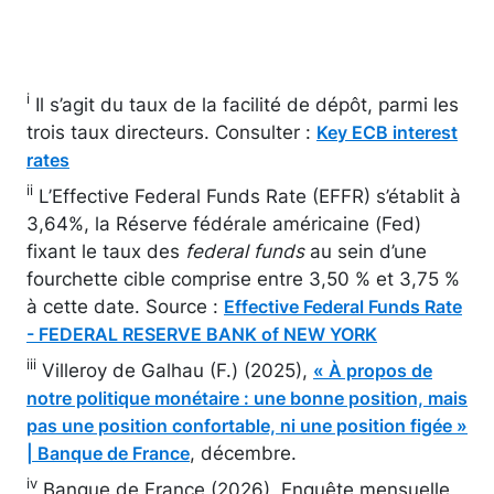
i
Il s’agit du taux de la facilité de dépôt, parmi les
trois taux directeurs. Consulter :
Key ECB interest
rates
ii
L’Effective Federal Funds Rate (EFFR) s’établit à
3,64%, la Réserve fédérale américaine (Fed)
fixant le taux des
federal funds
au sein d’une
fourchette cible comprise entre 3,50 % et 3,75 %
à cette date. Source :
Effective Federal Funds Rate
- FEDERAL RESERVE BANK of NEW YORK
iii
Villeroy de Galhau (F.) (2025),
« À propos de
notre politique monétaire : une bonne position, mais
pas une position confortable, ni une position figée »
, décembre.
| Banque de France
iv
Banque de France (2026), Enquête mensuelle