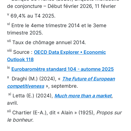
de conjoncture – Début février 2026, 11 février
v
69,4% au T4 2025.
vi
Entre le 4eme trimestre 2014 et le 3eme
trimestre 2025.
vii
Taux de chômage annuel 2014.
viii
Source :
OECD Data Explorer • Economic
Outlook 118
ix
Eurobaromètre standard 104 - automne 2025
x
Draghi (M.) (2024), «
The Future of European
», septembre.
competitiveness
xi
Letta (E.) (2024),
,
Much more than a market
avril.
xii
Chartier (E-A.), dit « Alain » (1925),
Propos sur
le bonheur
.