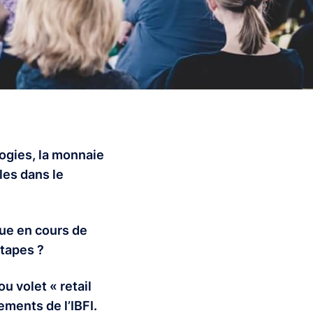
logies, la monnaie
es dans le
que en cours de
tapes ?
u volet « retail
ements de l’IBFI.