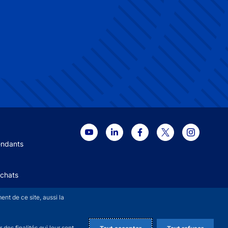
 menu
endants
Achats
+
nt de ce site, aussi la
des finalités qui leur sont