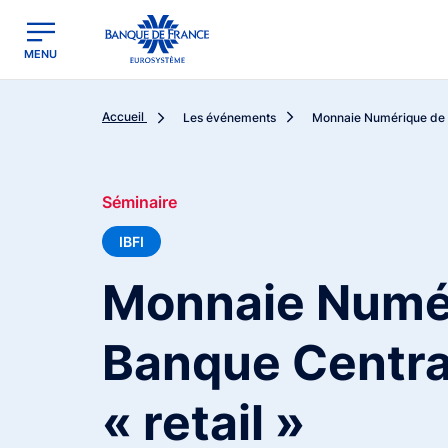
egion
Banque de France - Menu Principal
MENU
Accueil
Les événements
Monnaie Numérique de 
Séminaire
IBFI
Monnaie Numé
Banque Centra
« retail »