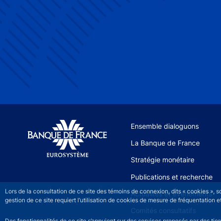
Site navigation
Ensemble dialoguons
La Banque de France
Stratégie monétaire
Publications et recherche
Lors de la consultation de ce site des témoins de connexion, dits « cookies », 
Actualités et événements
gestion de ce site requiert l’utilisation de cookies de mesure de fréquentatio
Comités consultatifs
Des fonctionnalités de ce site s’appuient sur des services proposés par des tie