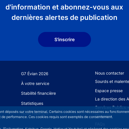
d'information et abonnez-vous aux
dernières alertes de publication
S'inscrire
Footer secondary
Nous contacter
G7 Évian 2026
Sourds et malent
À votre service
Espace presse
Stabilité financière
La direction des 
Statistiques
Services Publics 
sont déposés sur votre terminal. Certains cookies sont nécessaires au fonctionneme
Nous rejoindre
Glossaire
n et de performance. Ces cookies requis sont exemptés de consentement.
FAQs
rs (Dailymotion, Katchup, Google, Hotjar et Youtube) et génèrent des cookies pour 