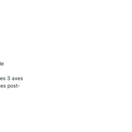
le
ses 3 axes
hmes post-