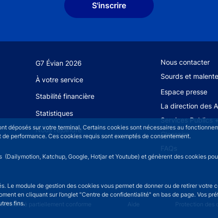
S'inscrire
Footer secondary
Nous contacter
G7 Évian 2026
Sourds et malent
À votre service
Espace presse
Stabilité financière
La direction des 
Statistiques
Services Publics 
sont déposés sur votre terminal. Certains cookies sont nécessaires au fonctionneme
Nous rejoindre
Glossaire
n et de performance. Ces cookies requis sont exemptés de consentement.
FAQs
rs (Dailymotion, Katchup, Google, Hotjar et Youtube) et génèrent des cookies pour 
isés. Le module de gestion des cookies vous permet de donner ou de retirer votre 
moment en cliquant sur l’onglet "Centre de confidentialité" en bas de page. Vos p
tres fins.
u
cessibilité partiellement conforme
Aide
Protection des