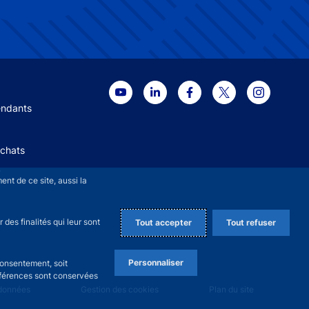
 menu
endants
Achats
+
nt de ce site, aussi la
des finalités qui leur sont
Tout accepter
Tout refuser
Personnaliser
consentement, soit
références sont conservées
 données
Gestion des cookies
Plan du site