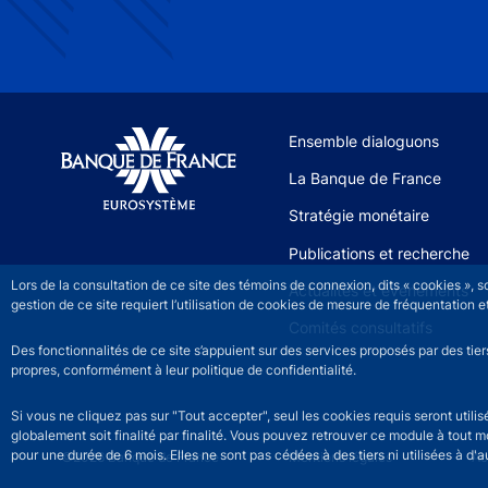
Site navigation
Ensemble dialoguons
La Banque de France
Stratégie monétaire
Publications et recherche
Lors de la consultation de ce site des témoins de connexion, dits « cookies », 
Actualités et événements
gestion de ce site requiert l’utilisation de cookies de mesure de fréquentatio
Comités consultatifs
Des fonctionnalités de ce site s’appuient sur des services proposés par des tie
propres, conformément à leur politique de confidentialité.
Si vous ne cliquez pas sur "Tout accepter", seul les cookies requis seront util
globalement soit finalité par finalité. Vous pouvez retrouver ce module à tout 
pour une durée de 6 mois. Elles ne sont pas cédées à des tiers ni utilisées à d'au
©2026 Banque de France
Footer legal notice men
Mentions légales
Ac