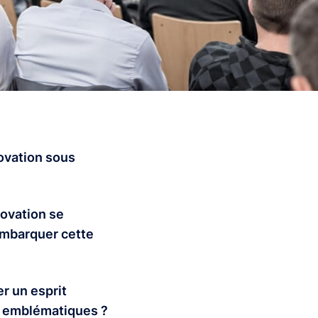
novation sous
novation se
’embarquer cette
r un esprit
ns emblématiques ?