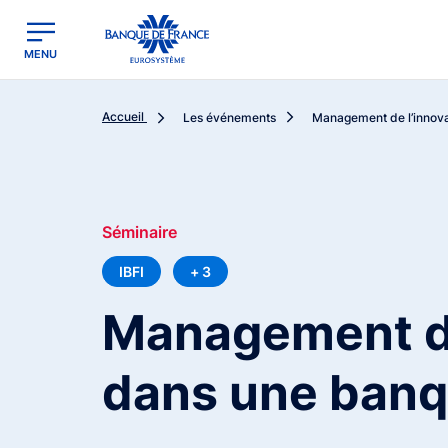
egion
Banque de France - Menu Principal
MENU
Accueil
Les événements
Management de l’innova
Séminaire
IBFI
+ 3
Management de
dans une banq