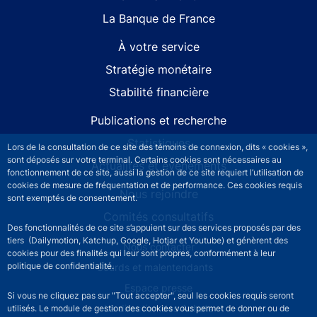
La Banque de France
À votre service
Stratégie monétaire
Stabilité financière
Publications et recherche
Statistiques
Lors de la consultation de ce site des témoins de connexion, dits « cookies »,
sont déposés sur votre terminal. Certains cookies sont nécessaires au
Actualités et événements
fonctionnement de ce site, aussi la gestion de ce site requiert l’utilisation de
cookies de mesure de fréquentation et de performance. Ces cookies requis
Nous rejoindre
sont exemptés de consentement.
Comités consultatifs
Des fonctionnalités de ce site s’appuient sur des services proposés par des
tiers (Dailymotion, Katchup, Google, Hotjar et Youtube) et génèrent des
Footer secondary menu
Nous contacter
cookies pour des finalités qui leur sont propres, conformément à leur
politique de confidentialité.
Sourds et malentendants
Espace presse
Si vous ne cliquez pas sur "Tout accepter", seul les cookies requis seront
La direction des Achats
utilisés. Le module de gestion des cookies vous permet de donner ou de