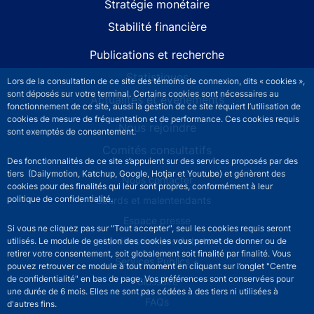
Stratégie monétaire
Stabilité financière
Publications et recherche
Statistiques
Lors de la consultation de ce site des témoins de connexion, dits « cookies »,
sont déposés sur votre terminal. Certains cookies sont nécessaires au
Actualités et événements
fonctionnement de ce site, aussi la gestion de ce site requiert l’utilisation de
cookies de mesure de fréquentation et de performance. Ces cookies requis
Nous rejoindre
sont exemptés de consentement.
Comités consultatifs
Des fonctionnalités de ce site s’appuient sur des services proposés par des
tiers (Dailymotion, Katchup, Google, Hotjar et Youtube) et génèrent des
Footer secondary menu
Nous contacter
cookies pour des finalités qui leur sont propres, conformément à leur
politique de confidentialité.
Sourds et malentendants
Espace presse
Si vous ne cliquez pas sur "Tout accepter", seul les cookies requis seront
La direction des Achats
utilisés. Le module de gestion des cookies vous permet de donner ou de
retirer votre consentement, soit globalement soit finalité par finalité. Vous
Services Publics +
pouvez retrouver ce module à tout moment en cliquant sur l’onglet "Centre
de confidentialité" en bas de page. Vos préférences sont conservées pour
Glossaire
une durée de 6 mois. Elles ne sont pas cédées à des tiers ni utilisées à
FAQs
d'autres fins.