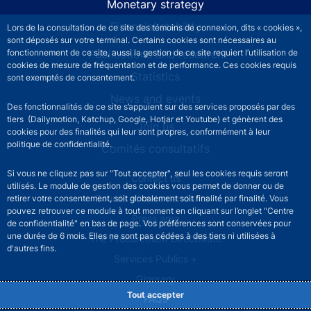
Monetary strategy
Financial stability
Lors de la consultation de ce site des témoins de connexion, dits « cookies »,
sont déposés sur votre terminal. Certains cookies sont nécessaires au
fonctionnement de ce site, aussi la gestion de ce site requiert l’utilisation de
Publications and research
cookies de mesure de fréquentation et de performance. Ces cookies requis
Statistics
sont exemptés de consentement.
News and events
Des fonctionnalités de ce site s’appuient sur des services proposés par des
tiers (Dailymotion, Katchup, Google, Hotjar et Youtube) et génèrent des
Join us
cookies pour des finalités qui leur sont propres, conformément à leur
politique de confidentialité.
Comités consultatifs
Si vous ne cliquez pas sur "Tout accepter", seul les cookies requis seront
Footer secondary menu
Contact us
utilisés. Le module de gestion des cookies vous permet de donner ou de
Sourds et malentendants
retirer votre consentement, soit globalement soit finalité par finalité. Vous
pouvez retrouver ce module à tout moment en cliquant sur l’onglet "Centre
Press area
de confidentialité" en bas de page. Vos préférences sont conservées pour
une durée de 6 mois. Elles ne sont pas cédées à des tiers ni utilisées à
The Procurement Directorate
d'autres fins.
Services Publics +
Glossary
Tout accepter
FAQs