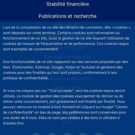
Stabilité financière
Publications et recherche
Statistiques
Lors de la consultation de ce site des témoins de connexion, dits « cookies »,
sont déposés sur votre terminal. Certains cookies sont nécessaires au
Actualités et événements
fonctionnement de ce site, aussi la gestion de ce site requiert l’utilisation de
cookies de mesure de fréquentation et de performance. Ces cookies requis
Nous rejoindre
sont exemptés de consentement.
Comités consultatifs
Des fonctionnalités de ce site s’appuient sur des services proposés par des
tiers (Dailymotion, Katchup, Google, Hotjar et Youtube) et génèrent des
Footer secondary menu
Nous contacter
cookies pour des finalités qui leur sont propres, conformément à leur
politique de confidentialité.
Sourds et malentendants
Espace presse
Si vous ne cliquez pas sur "Tout accepter", seul les cookies requis seront
La direction des Achats
utilisés. Le module de gestion des cookies vous permet de donner ou de
retirer votre consentement, soit globalement soit finalité par finalité. Vous
Services Publics +
pouvez retrouver ce module à tout moment en cliquant sur l’onglet "Centre
de confidentialité" en bas de page. Vos préférences sont conservées pour
Glossaire
une durée de 6 mois. Elles ne sont pas cédées à des tiers ni utilisées à
FAQs
d'autres fins.