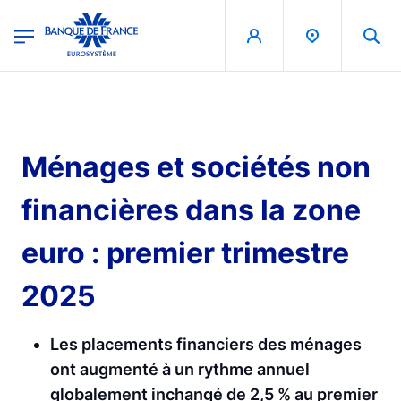
egion
Banque de France - Menu Principal
Aller au contenu principal
Ménages et sociétés non
financières dans la zone
euro : premier trimestre
2025
Les placements financiers des ménages
ont augmenté à un rythme annuel
globalement inchangé de 2,5 % au premier