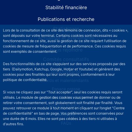
Stabilité financière
Publications et recherche
Statistiques
Lors de la consultation de ce site des témoins de connexion, dits « cookies »,
sont déposés sur votre terminal. Certains cookies sont nécessaires au
Actualités et événements
fonctionnement de ce site, aussi la gestion de ce site requiert l’utilisation de
cookies de mesure de fréquentation et de performance. Ces cookies requis
Nous rejoindre
sont exemptés de consentement.
Comités consultatifs
Des fonctionnalités de ce site s’appuient sur des services proposés par des
tiers (Dailymotion, Katchup, Google, Hotjar et Youtube) et génèrent des
Footer secondary menu
Nous contacter
cookies pour des finalités qui leur sont propres, conformément à leur
politique de confidentialité.
Sourds et malentendants
Espace presse
Si vous ne cliquez pas sur "Tout accepter", seul les cookies requis seront
La direction des Achats
utilisés. Le module de gestion des cookies vous permet de donner ou de
retirer votre consentement, soit globalement soit finalité par finalité. Vous
Services Publics +
pouvez retrouver ce module à tout moment en cliquant sur l’onglet "Centre
de confidentialité" en bas de page. Vos préférences sont conservées pour
Glossaire
une durée de 6 mois. Elles ne sont pas cédées à des tiers ni utilisées à
FAQs
d'autres fins.