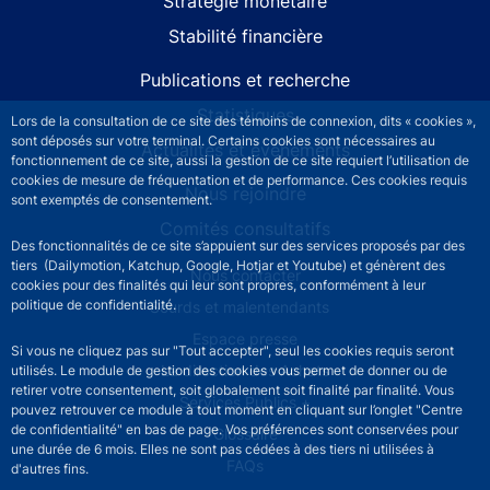
Stratégie monétaire
Stabilité financière
Publications et recherche
Statistiques
Lors de la consultation de ce site des témoins de connexion, dits « cookies »,
sont déposés sur votre terminal. Certains cookies sont nécessaires au
Actualités et événements
fonctionnement de ce site, aussi la gestion de ce site requiert l’utilisation de
cookies de mesure de fréquentation et de performance. Ces cookies requis
Nous rejoindre
sont exemptés de consentement.
Comités consultatifs
Des fonctionnalités de ce site s’appuient sur des services proposés par des
tiers (Dailymotion, Katchup, Google, Hotjar et Youtube) et génèrent des
Footer secondary menu
Nous contacter
cookies pour des finalités qui leur sont propres, conformément à leur
politique de confidentialité.
Sourds et malentendants
Espace presse
Si vous ne cliquez pas sur "Tout accepter", seul les cookies requis seront
La direction des Achats
utilisés. Le module de gestion des cookies vous permet de donner ou de
retirer votre consentement, soit globalement soit finalité par finalité. Vous
Services Publics +
pouvez retrouver ce module à tout moment en cliquant sur l’onglet "Centre
de confidentialité" en bas de page. Vos préférences sont conservées pour
Glossaire
une durée de 6 mois. Elles ne sont pas cédées à des tiers ni utilisées à
FAQs
d'autres fins.