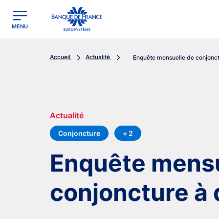
egion
Banque de France - Menu Principal
MENU
Accueil
Actualité
Enquête mensuelle de conjonctu
Actualité
Conjoncture
+ 2
Enquête mensu
conjoncture à