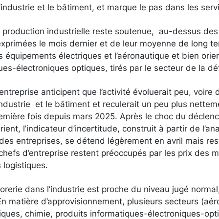
industrie et le bâtiment, et marque le pas dans les ser
 production industrielle reste soutenue, au-dessus des
exprimées le mois dernier et de leur moyenne de long te
 équipements électriques et l’aéronautique et bien orie
ues-électroniques optiques, tirés par le secteur de la d
entreprise anticipent que l’activité évoluerait peu, voire 
ndustrie et le bâtiment et reculerait un peu plus nettem
première fois depuis mars 2025. Après le choc du déclen
nt, l’indicateur d’incertitude, construit à partir de l’an
es entreprises, se détend légèrement en avril mais res
 chefs d’entreprise restent préoccupés par les prix des 
 logistiques.
sorerie dans l’industrie est proche du niveau jugé norma
En matière d’approvisionnement, plusieurs secteurs (aér
ques, chimie, produits informatiques-électroniques-opti