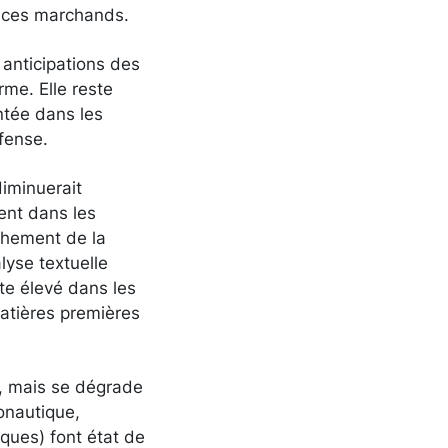
vices marchands.
 anticipations des
rme. Elle reste
ntée dans les
éfense.
diminuerait
ent dans les
chement de la
alyse textuelle
te élevé dans les
matières premières
l, mais se dégrade
onautique,
ques) font état de