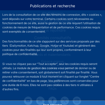
Publications et recherche
Statistiques
Lors de la consultation de ce site des témoins de connexion, dits « cookies »,
sont déposés sur votre terminal. Certains cookies sont nécessaires au
Actualités et événements
fonctionnement de ce site, aussi la gestion de ce site requiert l’utilisation de
cookies de mesure de fréquentation et de performance. Ces cookies requis
Nous rejoindre
sont exemptés de consentement.
Comités consultatifs
Des fonctionnalités de ce site s’appuient sur des services proposés par des
tiers (Dailymotion, Katchup, Google, Hotjar et Youtube) et génèrent des
Footer secondary menu
Nous contacter
cookies pour des finalités qui leur sont propres, conformément à leur
politique de confidentialité.
Sourds et malentendants
Espace presse
Si vous ne cliquez pas sur "Tout accepter", seul les cookies requis seront
La direction des Achats
utilisés. Le module de gestion des cookies vous permet de donner ou de
retirer votre consentement, soit globalement soit finalité par finalité. Vous
Services Publics +
pouvez retrouver ce module à tout moment en cliquant sur l’onglet "Centre
de confidentialité" en bas de page. Vos préférences sont conservées pour
Glossaire
une durée de 6 mois. Elles ne sont pas cédées à des tiers ni utilisées à
FAQs
d'autres fins.
Tout accepter