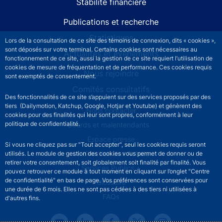
Stabilité financière
Publications et recherche
Statistiques
Lors de la consultation de ce site des témoins de connexion, dits « cookies »,
sont déposés sur votre terminal. Certains cookies sont nécessaires au
Actualités et événements
fonctionnement de ce site, aussi la gestion de ce site requiert l’utilisation de
cookies de mesure de fréquentation et de performance. Ces cookies requis
Nous rejoindre
sont exemptés de consentement.
Comités consultatifs
Des fonctionnalités de ce site s’appuient sur des services proposés par des
tiers (Dailymotion, Katchup, Google, Hotjar et Youtube) et génèrent des
Footer secondary menu
Nous contacter
cookies pour des finalités qui leur sont propres, conformément à leur
politique de confidentialité.
Sourds et malentendants
Espace presse
Si vous ne cliquez pas sur "Tout accepter", seul les cookies requis seront
La direction des Achats
utilisés. Le module de gestion des cookies vous permet de donner ou de
retirer votre consentement, soit globalement soit finalité par finalité. Vous
Services Publics +
pouvez retrouver ce module à tout moment en cliquant sur l’onglet "Centre
de confidentialité" en bas de page. Vos préférences sont conservées pour
Glossaire
une durée de 6 mois. Elles ne sont pas cédées à des tiers ni utilisées à
FAQs
d'autres fins.