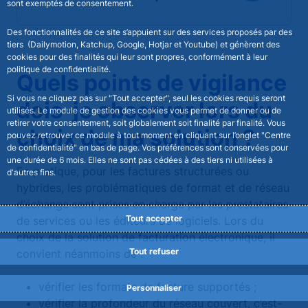
sont exemptés de consentement.
Des fonctionnalités de ce site s’appuient sur des services proposés par des
tiers (Dailymotion, Katchup, Google, Hotjar et Youtube) et génèrent des
cookies pour des finalités qui leur sont propres, conformément à leur
politique de confidentialité.
Quels points de vigilance
Si vous ne cliquez pas sur "Tout accepter", seul les cookies requis seront
dois-je observer lors du
utilisés. Le module de gestion des cookies vous permet de donner ou de
retirer votre consentement, soit globalement soit finalité par finalité. Vous
choix de ma solution ?
pouvez retrouver ce module à tout moment en cliquant sur l’onglet "Centre
de confidentialité" en bas de page. Vos préférences sont conservées pour
une durée de 6 mois. Elles ne sont pas cédées à des tiers ni utilisées à
En pratique, pour les factures structurées ou
d'autres fins.
hybrides, les problématiques de format et de réseau
d’échange sont prises en charge par les prestataires
Tout accepter
de services ou les éditeurs de logiciels. Lors du
choix de la solution de facturation électronique, il
Tout refuser
convient néanmoins de :
vérifier les formats de facture supportés ;
Personnaliser
vérifier la profondeur du réseau couvert, c’est-