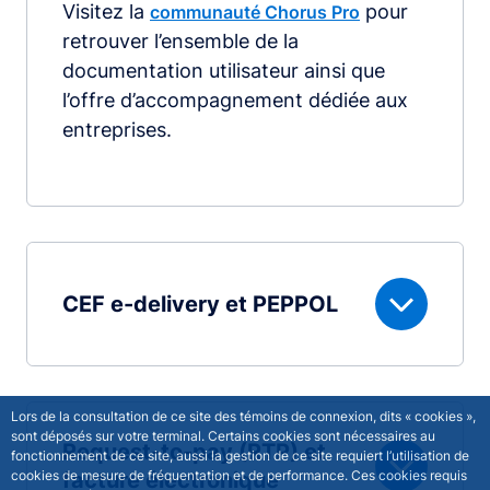
Visitez la
pour
communauté Chorus Pro
retrouver l’ensemble de la
documentation utilisateur ainsi que
l’offre d’accompagnement dédiée aux
entreprises.
CEF e-delivery et PEPPOL
Lors de la consultation de ce site des témoins de connexion, dits « cookies »,
sont déposés sur votre terminal. Certains cookies sont nécessaires au
Request-to-pay (RTP) et
fonctionnement de ce site, aussi la gestion de ce site requiert l’utilisation de
cookies de mesure de fréquentation et de performance. Ces cookies requis
facture électronique