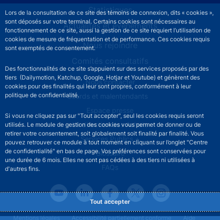
Statistiques
Lors de la consultation de ce site des témoins de connexion, dits « cookies »,
sont déposés sur votre terminal. Certains cookies sont nécessaires au
Actualités et événements
fonctionnement de ce site, aussi la gestion de ce site requiert l’utilisation de
cookies de mesure de fréquentation et de performance. Ces cookies requis
Nous rejoindre
sont exemptés de consentement.
Comités consultatifs
Des fonctionnalités de ce site s’appuient sur des services proposés par des
tiers (Dailymotion, Katchup, Google, Hotjar et Youtube) et génèrent des
Footer secondary menu
Nous contacter
cookies pour des finalités qui leur sont propres, conformément à leur
politique de confidentialité.
Sourds et malentendants
Espace presse
Si vous ne cliquez pas sur "Tout accepter", seul les cookies requis seront
La direction des Achats
utilisés. Le module de gestion des cookies vous permet de donner ou de
retirer votre consentement, soit globalement soit finalité par finalité. Vous
Services Publics +
pouvez retrouver ce module à tout moment en cliquant sur l’onglet "Centre
de confidentialité" en bas de page. Vos préférences sont conservées pour
Glossaire
une durée de 6 mois. Elles ne sont pas cédées à des tiers ni utilisées à
FAQs
d'autres fins.
Tout accepter
Footer legal notice menu
Mentions légales
Accessibilité partiellement conforme
Aide