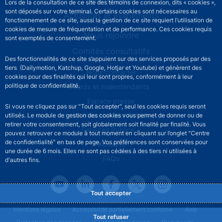
Lors de la consultation de ce site des témoins de connexion, dits « cookies »,
sont déposés sur votre terminal. Certains cookies sont nécessaires au
Actualités et événements
fonctionnement de ce site, aussi la gestion de ce site requiert l’utilisation de
cookies de mesure de fréquentation et de performance. Ces cookies requis
Nous rejoindre
sont exemptés de consentement.
Comités consultatifs
Des fonctionnalités de ce site s’appuient sur des services proposés par des
tiers (Dailymotion, Katchup, Google, Hotjar et Youtube) et génèrent des
Footer secondary menu
Nous contacter
cookies pour des finalités qui leur sont propres, conformément à leur
politique de confidentialité.
Sourds et malentendants
Espace presse
Si vous ne cliquez pas sur "Tout accepter", seul les cookies requis seront
La direction des Achats
utilisés. Le module de gestion des cookies vous permet de donner ou de
retirer votre consentement, soit globalement soit finalité par finalité. Vous
Services Publics +
pouvez retrouver ce module à tout moment en cliquant sur l’onglet "Centre
de confidentialité" en bas de page. Vos préférences sont conservées pour
Glossaire
une durée de 6 mois. Elles ne sont pas cédées à des tiers ni utilisées à
FAQs
d'autres fins.
Tout accepter
Footer legal notice menu
Mentions légales
Accessibilité partiellement conforme
Aide
Tout refuser