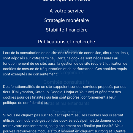
À votre service
Stratégie monétaire
Stabilité financière
Publications et recherche
Statistiques
Lors de la consultation de ce site des témoins de connexion, dits « cookies »,
sont déposés sur votre terminal. Certains cookies sont nécessaires au
Actualités et événements
fonctionnement de ce site, aussi la gestion de ce site requiert l’utilisation de
cookies de mesure de fréquentation et de performance. Ces cookies requis
Nous rejoindre
sont exemptés de consentement.
Comités consultatifs
Des fonctionnalités de ce site s’appuient sur des services proposés par des
tiers (Dailymotion, Katchup, Google, Hotjar et Youtube) et génèrent des
Footer secondary menu
Nous contacter
cookies pour des finalités qui leur sont propres, conformément à leur
politique de confidentialité.
Sourds et malentendants
Espace presse
Si vous ne cliquez pas sur "Tout accepter", seul les cookies requis seront
La direction des Achats
utilisés. Le module de gestion des cookies vous permet de donner ou de
retirer votre consentement, soit globalement soit finalité par finalité. Vous
Services Publics +
pouvez retrouver ce module à tout moment en cliquant sur l’onglet "Centre