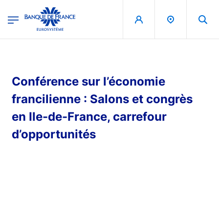
egion
Banque de France - Menu Principal
Aller au contenu principal
Conférence sur l’économie
francilienne : Salons et congrès
en Ile-de-France, carrefour
d’opportunités