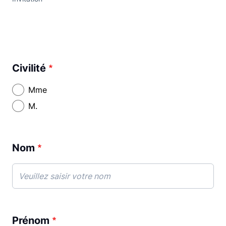
Civilité
Mme
M.
Nom
Prénom