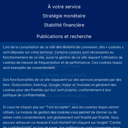
À votre service
Stratégie monétaire
Stabilité financière
Publications et recherche
Statistiques
Lors de la consultation de ce site des témoins de connexion, dits « cookies »,
sont déposés sur votre terminal. Certains cookies sont nécessaires au
Actualités et événements
fonctionnement de ce site, aussi la gestion de ce site requiert l’utilisation de
cookies de mesure de fréquentation et de performance. Ces cookies requis
Nous rejoindre
sont exemptés de consentement.
Comités consultatifs
Des fonctionnalités de ce site s’appuient sur des services proposés par des
tiers (Dailymotion, Katchup, Google, Hotjar et Youtube) et génèrent des
Footer secondary menu
Nous contacter
cookies pour des finalités qui leur sont propres, conformément à leur
politique de confidentialité.
Sourds et malentendants
Espace presse
Si vous ne cliquez pas sur "Tout accepter", seul les cookies requis seront
La direction des Achats
utilisés. Le module de gestion des cookies vous permet de donner ou de
retirer votre consentement, soit globalement soit finalité par finalité. Vous
Services Publics +
pouvez retrouver ce module à tout moment en cliquant sur l’onglet "Centre
de confidentialité" en bas de page. Vos préférences sont conservées pour