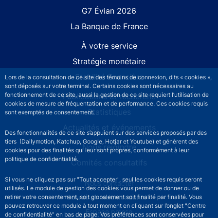
G7 Évian 2026
La Banque de France
À votre service
Stratégie monétaire
Stabilité financière
Lors de la consultation de ce site des témoins de connexion, dits « cookies »,
sont déposés sur votre terminal. Certains cookies sont nécessaires au
fonctionnement de ce site, aussi la gestion de ce site requiert l’utilisation de
Publications et recherche
cookies de mesure de fréquentation et de performance. Ces cookies requis
Statistiques
sont exemptés de consentement.
Actualités et événements
Des fonctionnalités de ce site s’appuient sur des services proposés par des
tiers (Dailymotion, Katchup, Google, Hotjar et Youtube) et génèrent des
Nous rejoindre
cookies pour des finalités qui leur sont propres, conformément à leur
politique de confidentialité.
Comités consultatifs
Si vous ne cliquez pas sur "Tout accepter", seul les cookies requis seront
Footer secondary menu
Nous contacter
utilisés. Le module de gestion des cookies vous permet de donner ou de
retirer votre consentement, soit globalement soit finalité par finalité. Vous
Sourds et malentendants
pouvez retrouver ce module à tout moment en cliquant sur l’onglet "Centre
Espace presse
de confidentialité" en bas de page. Vos préférences sont conservées pour