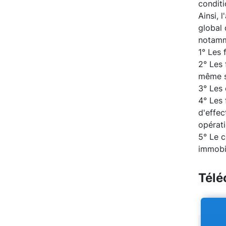
conditi
Ainsi, 
global 
notamm
1° Les 
2° Les 
même s
3° Les 
4° Les 
d'effec
opérat
5° Le c
immobil
Télé