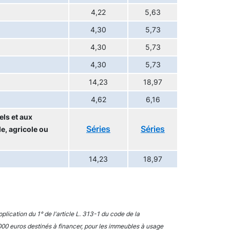
4,22
5,63
4,30
5,73
4,30
5,73
4,30
5,73
14,23
18,97
4,62
6,16
ls et aux
Séries
Séries
e, agricole ou
14,23
18,97
plication du 1° de l'article L. 313-1 du code de la
00 euros destinés à financer, pour les immeubles à usage