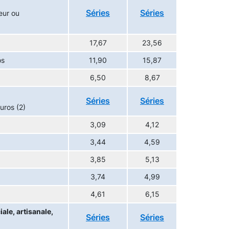
Séries
Séries
eur ou
17,67
23,56
os
11,90
15,87
6,50
8,67
Séries
Séries
uros (2)
3,09
4,12
3,44
4,59
3,85
5,13
3,74
4,99
4,61
6,15
ale, artisanale,
Séries
Séries