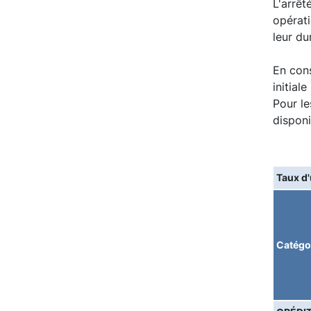
L'arrêt
opérati
leur du
En cons
initial
Pour le
disponi
Taux d'
Catégo