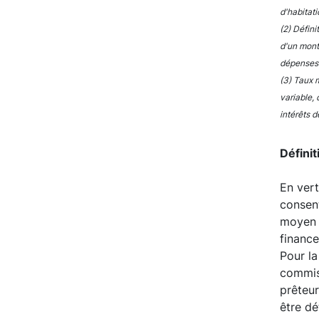
d'habitati
(2) Défin
d'un mont
dépenses r
(3) Taux m
variable, 
intérêts 
Défini
En vert
consent
moyen p
financ
Pour la
commiss
prêteur
être dé