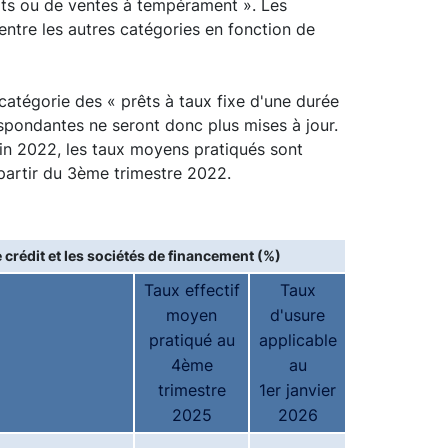
hats ou de ventes à tempérament ». Les
entre les autres catégories en fonction de
catégorie des « prêts à taux fixe d'une durée
respondantes ne seront donc plus mises à jour.
juin 2022, les taux moyens pratiqués sont
 partir du 3ème trimestre 2022.
 crédit et les sociétés de financement (%)
Taux effectif
Taux
moyen
d'usure
pratiqué au
applicable
4ème
au
trimestre
1er janvier
2025
2026