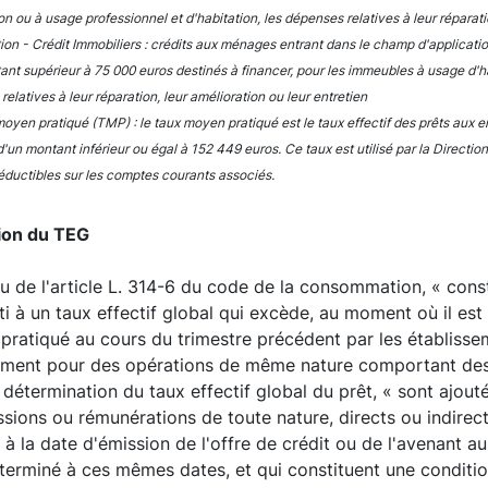
on ou à usage professionnel et d'habitation, les dépenses relatives à leur réparatio
ition - Crédit Immobiliers : crédits aux ménages entrant dans le champ d'applicati
ant supérieur à 75 000 euros destinés à financer, pour les immeubles à usage d'ha
elatives à leur réparation, leur amélioration ou leur entretien
oyen pratiqué (TMP) : le taux moyen pratiqué est le taux effectif des prêts aux en
d'un montant inférieur ou égal à 152 449 euros. Ce taux est utilisé par la Direct
déductibles sur les comptes courants associés.
tion du TEG
u de l'article L. 314-6 du code de la consommation, « const
i à un taux effectif global qui excède, au moment où il est c
ratiqué au cours du trimestre précédent par les établissem
ement pour des opérations de même nature comportant des 
 détermination du taux effectif global du prêt, « sont ajoutés
ions ou rémunérations de toute nature, directs ou indirec
 à la date d'émission de l'offre de crédit ou de l'avenant a
terminé à ces mêmes dates, et qui constituent une condition