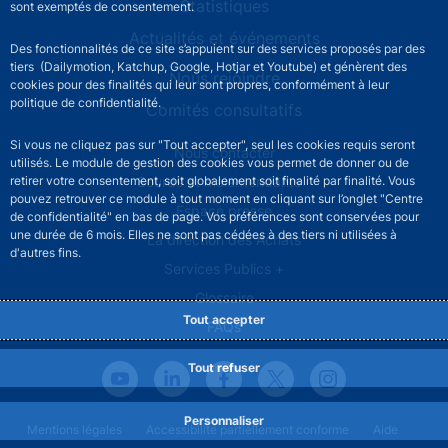
Statistiques
sont exemptés de consentement.
Actualités et événements
Des fonctionnalités de ce site s’appuient sur des services proposés par des
tiers (Dailymotion, Katchup, Google, Hotjar et Youtube) et génèrent des
Nous rejoindre
cookies pour des finalités qui leur sont propres, conformément à leur
politique de confidentialité.
Comités consultatifs
Si vous ne cliquez pas sur "Tout accepter", seul les cookies requis seront
Footer secondary menu
Nous contacter
utilisés. Le module de gestion des cookies vous permet de donner ou de
Sourds et malentendants
retirer votre consentement, soit globalement soit finalité par finalité. Vous
pouvez retrouver ce module à tout moment en cliquant sur l’onglet "Centre
Espace presse
de confidentialité" en bas de page. Vos préférences sont conservées pour
une durée de 6 mois. Elles ne sont pas cédées à des tiers ni utilisées à
La direction des Achats
d'autres fins.
Services Publics +
Glossaire
Tout accepter
FAQs
Tout refuser
Personnaliser
Footer legal notice menu
Mentions légales
Accessibilité partiellement conforme
Aide