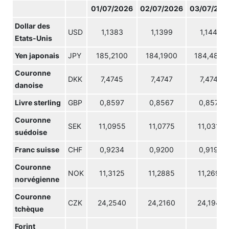
01/07/2026
02/07/2026
03/07/202
Dollar des
USD
1,1383
1,1399
1,1448
Etats-Unis
Yen japonais
JPY
185,2100
184,1900
184,4800
Couronne
DKK
7,4745
7,4747
7,4746
danoise
Livre sterling
GBP
0,8597
0,8567
0,8572
Couronne
SEK
11,0955
11,0775
11,0315
suédoise
Franc suisse
CHF
0,9234
0,9200
0,9190
Couronne
NOK
11,3125
11,2885
11,2690
norvégienne
Couronne
CZK
24,2540
24,2160
24,1940
tchèque
Forint