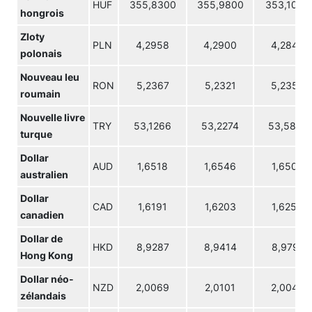
HUF
355,8300
355,9800
353,1000
hongrois
Zloty
PLN
4,2958
4,2900
4,2848
polonais
Nouveau leu
RON
5,2367
5,2321
5,2359
roumain
Nouvelle livre
TRY
53,1266
53,2274
53,5821
turque
Dollar
AUD
1,6518
1,6546
1,6500
australien
Dollar
CAD
1,6191
1,6203
1,6258
canadien
Dollar de
HKD
8,9287
8,9414
8,9791
Hong Kong
Dollar néo-
NZD
2,0069
2,0101
2,0049
zélandais