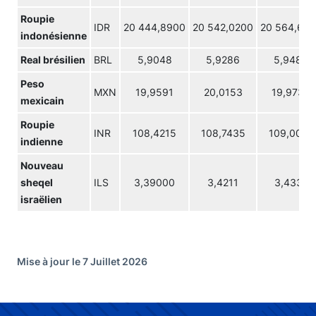
Roupie
IDR
20 444,8900
20 542,0200
20 564,67
indonésienne
Real brésilien
BRL
5,9048
5,9286
5,9486
Peso
MXN
19,9591
20,0153
19,9736
mexicain
Roupie
INR
108,4215
108,7435
109,0020
indienne
Nouveau
sheqel
ILS
3,39000
3,4211
3,4331
israëlien
Mise à jour le 7 Juillet 2026