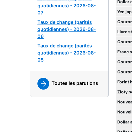
Dollar 
quotidiennes) - 2026-08-
Yen ja
07
Taux de change (parités
Couron
quotidiennes) - 2026-08-
Livre s
06
Couron
Taux de change (parités
Franc 
quotidiennes) - 2026-08-
05
Couron
Couron
Forint 
Toutes les parutions
Zloty p
Nouvea
Nouvell
Dollar 