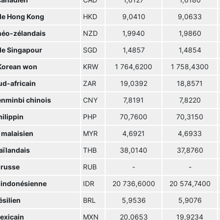
canadien
CAD
1,6127
1,6180
 de Hong Kong
HKD
9,0410
9,0633
 néo-zélandais
NZD
1,9940
1,9860
 de Singapour
SGD
1,4857
1,4854
Korean won
KRW
1 764,6200
1 758,4300
ud-africain
ZAR
19,0392
18,8571
enminbi chinois
CNY
7,8191
7,8220
ilippin
PHP
70,7600
70,3150
 malaisien
MYR
4,6921
4,6933
aïlandais
THB
38,0140
37,8760
 russe
RUB
-
-
 indonésienne
IDR
20 736,6000
20 574,7400
ésilien
BRL
5,9536
5,9076
exicain
MXN
20,0653
19,9234