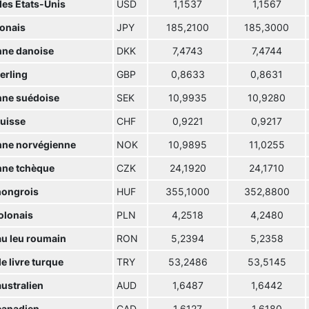
des Etats-Unis
USD
1,1537
1,1567
ponais
JPY
185,2100
185,3000
ne danoise
DKK
7,4743
7,4744
terling
GBP
0,8633
0,8631
ne suédoise
SEK
10,9935
10,9280
suisse
CHF
0,9221
0,9217
ne norvégienne
NOK
10,9895
11,0255
ne tchèque
CZK
24,1920
24,1710
hongrois
HUF
355,1000
352,8800
olonais
PLN
4,2518
4,2480
u leu roumain
RON
5,2394
5,2358
e livre turque
TRY
53,2486
53,5145
australien
AUD
1,6487
1,6442