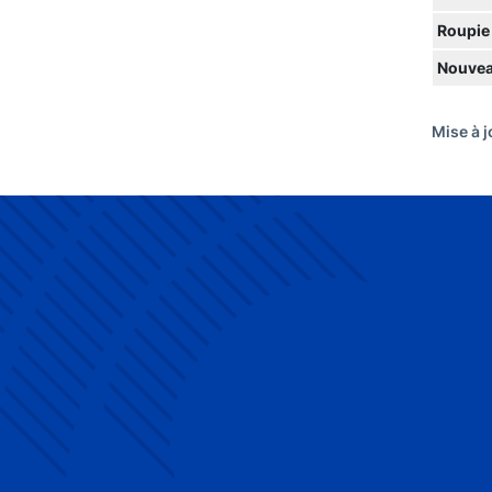
Roupie
Nouvea
Mise à j