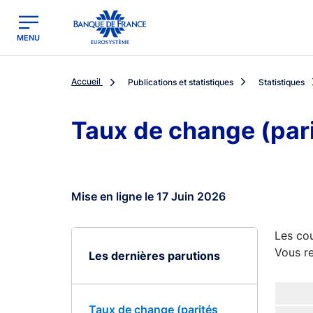
egion
Banque de France - Menu Principal
MENU
Accueil
Publications et statistiques
Statistiques
Taux de change (par
Mise en ligne le 17 Juin 2026
Les cou
Vous re
Les dernières parutions
Taux de change (parités