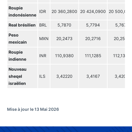
Roupie
IDR
20 360,2800
20 424,0900
20 500,04
indonésienne
Real brésilien
BRL
5,7870
5,7794
5,7671
Peso
MXN
20,2473
20,2716
20,2592
mexicain
Roupie
INR
110,9380
111,1285
112,1385
indienne
Nouveau
sheqel
ILS
3,42220
3,4167
3,4206
israëlien
Mise à jour le 13 Mai 2026