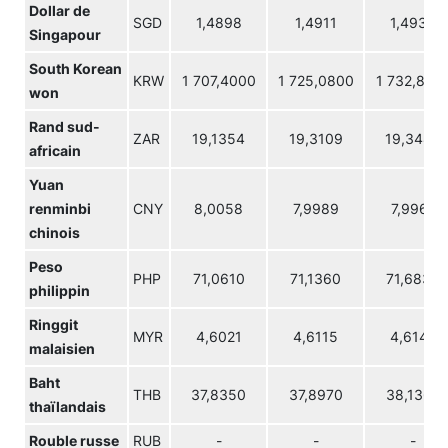
Dollar de
SGD
1,4898
1,4911
1,4938
Singapour
South Korean
KRW
1 707,4000
1 725,0800
1 732,870
won
Rand sud-
ZAR
19,1354
19,3109
19,3488
africain
Yuan
renminbi
CNY
8,0058
7,9989
7,9961
chinois
Peso
PHP
71,0610
71,1360
71,6830
philippin
Ringgit
MYR
4,6021
4,6115
4,6148
malaisien
Baht
THB
37,8350
37,8970
38,1360
thaïlandais
Rouble russe
RUB
-
-
-