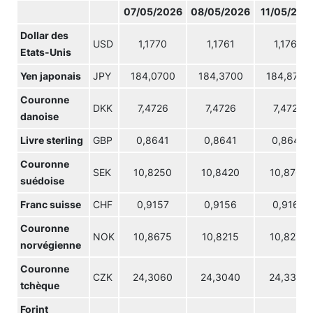
07/05/2026
08/05/2026
11/05/202
Dollar des
USD
1,1770
1,1761
1,1765
Etats-Unis
Yen japonais
JPY
184,0700
184,3700
184,8700
Couronne
DKK
7,4726
7,4726
7,4726
danoise
Livre sterling
GBP
0,8641
0,8641
0,8649
Couronne
SEK
10,8250
10,8420
10,8765
suédoise
Franc suisse
CHF
0,9157
0,9156
0,9163
Couronne
NOK
10,8675
10,8215
10,8275
norvégienne
Couronne
CZK
24,3060
24,3040
24,3330
tchèque
Forint