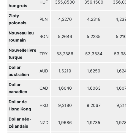
HUF
355,8500
356,1500
356,0300
hongrois
Zloty
PLN
4,2270
4,2318
4,2398
polonais
Nouveau leu
RON
5,2646
5,2235
5,2105
roumain
Nouvelle livre
TRY
53,2386
53,3534
53,3860
turque
Dollar
AUD
1,6219
1,6259
1,6249
australien
Dollar
CAD
1,6040
1,6063
1,6079
canadien
Dollar de
HKD
9,2180
9,2067
9,2112
Hong Kong
Dollar néo-
NZD
1,9686
1,9735
1,9785
zélandais