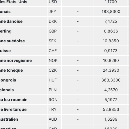
des Etats-Unis
USD
-
1,1700
ponais
JPY
-
183,8300
ne danoise
DKK
-
7,4725
terling
GBP
-
0,8636
ne suédoise
SEK
-
10,8350
suisse
CHF
-
0,9173
ne norvégienne
NOK
-
10,8280
ne tchèque
CZK
-
24,3930
hongrois
HUF
-
363,3300
olonais
PLN
-
4,2570
u leu roumain
RON
-
5,1977
e livre turque
TRY
-
52,8853
australien
AUD
-
1,6289