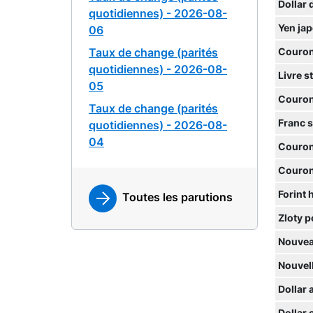
Dollar 
quotidiennes) - 2026-08-
Yen ja
06
Taux de change (parités
Couron
quotidiennes) - 2026-08-
Livre s
05
Couron
Taux de change (parités
Franc 
quotidiennes) - 2026-08-
04
Couron
Couron
Forint 
Toutes les parutions
Zloty p
Nouvea
Nouvell
Dollar 