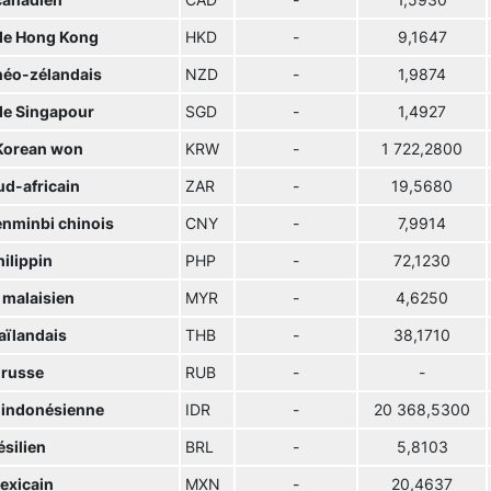
canadien
CAD
-
1,5930
 de Hong Kong
HKD
-
9,1647
 néo-zélandais
NZD
-
1,9874
 de Singapour
SGD
-
1,4927
Korean won
KRW
-
1 722,2800
ud-africain
ZAR
-
19,5680
enminbi chinois
CNY
-
7,9914
ilippin
PHP
-
72,1230
 malaisien
MYR
-
4,6250
aïlandais
THB
-
38,1710
 russe
RUB
-
-
 indonésienne
IDR
-
20 368,5300
ésilien
BRL
-
5,8103
exicain
MXN
-
20,4637