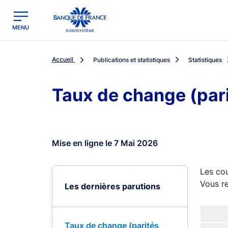
egion
Banque de France - Menu Principal
MENU
Accueil
Publications et statistiques
Statistiques
Taux de change (par
Mise en ligne le 7 Mai 2026
Les cou
Vous re
Les dernières parutions
Taux de change (parités