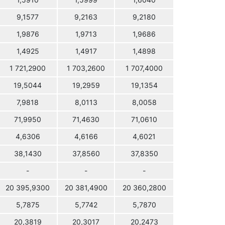
1,5910
1,5999
1,6040
9,1577
9,2163
9,2180
1,9876
1,9713
1,9686
1,4925
1,4917
1,4898
1 721,2900
1 703,2600
1 707,4000
19,5044
19,2959
19,1354
7,9818
8,0113
8,0058
71,9950
71,4630
71,0610
4,6306
4,6166
4,6021
38,1430
37,8560
37,8350
-
-
-
20 395,9300
20 381,4900
20 360,2800
5,7875
5,7742
5,7870
20,3819
20,3017
20,2473