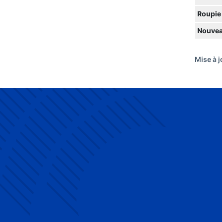
Roupie
Nouvea
Mise à j