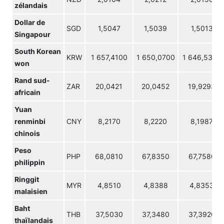
zélandais
Dollar de
SGD
1,5047
1,5039
1,5013
Singapour
South Korean
KRW
1 657,4100
1 650,0700
1 646,5300
won
Rand sud-
ZAR
20,0421
20,0452
19,9293
africain
Yuan
renminbi
CNY
8,2170
8,2220
8,1987
chinois
Peso
PHP
68,0810
67,8350
67,7580
philippin
Ringgit
MYR
4,8510
4,8388
4,8353
malaisien
Baht
THB
37,5030
37,3480
37,3920
thaïlandais