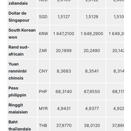
zélandais
Dollar de
SGD
1,5127
1,5129
1,5104
Singapour
South Korean
KRW
1 647,2100
1 649,2900
1 649,200
won
Rand sud-
ZAR
20,1999
20,2490
20,1428
africain
Yuan
renminbi
CNY
8,3683
8,3541
8,3142
chinois
Peso
PHP
68,3140
67,9550
68,1150
philippin
Ringgit
MYR
4,9431
4,9377
4,9223
malaisien
Baht
THB
37,9770
38,0120
37,8660
thaïlandais