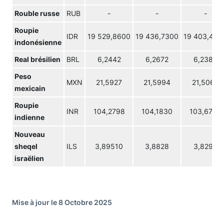
Rouble russe
RUB
-
-
-
Roupie
IDR
19 529,8600
19 436,7300
19 403,460
indonésienne
Real brésilien
BRL
6,2442
6,2672
6,2387
Peso
MXN
21,5927
21,5994
21,5069
mexicain
Roupie
INR
104,2798
104,1830
103,6780
indienne
Nouveau
sheqel
ILS
3,89510
3,8828
3,8294
israëlien
Mise à jour le 8 Octobre 2025