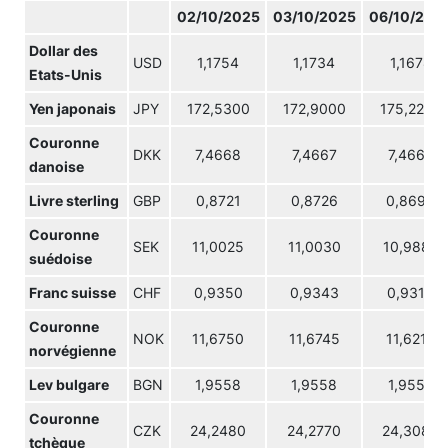
02/10/2025
03/10/2025
06/10/202
Dollar des
USD
1,1754
1,1734
1,1678
Etats-Unis
Yen japonais
JPY
172,5300
172,9000
175,2200
Couronne
DKK
7,4668
7,4667
7,4667
danoise
Livre sterling
GBP
0,8721
0,8726
0,8695
Couronne
SEK
11,0025
11,0030
10,9880
suédoise
Franc suisse
CHF
0,9350
0,9343
0,9314
Couronne
NOK
11,6750
11,6745
11,6210
norvégienne
Lev bulgare
BGN
1,9558
1,9558
1,9558
Couronne
CZK
24,2480
24,2770
24,3080
tchèque