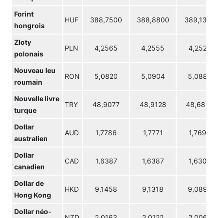
Forint
HUF
388,7500
388,8800
389,1300
hongrois
Zloty
PLN
4,2565
4,2555
4,2528
polonais
Nouveau leu
RON
5,0820
5,0904
5,0885
roumain
Nouvelle livre
TRY
48,9077
48,9128
48,6894
turque
Dollar
AUD
1,7786
1,7771
1,7698
australien
Dollar
CAD
1,6387
1,6387
1,6304
canadien
Dollar de
HKD
9,1458
9,1318
9,0896
Hong Kong
Dollar néo-
NZD
2,0163
2,0122
2,0060