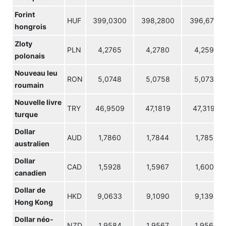
Forint
HUF
399,0300
398,2800
396,6700
hongrois
Zloty
PLN
4,2765
4,2780
4,2593
polonais
Nouveau leu
RON
5,0748
5,0758
5,0732
roumain
Nouvelle livre
TRY
46,9509
47,1819
47,3190
turque
Dollar
AUD
1,7860
1,7844
1,7852
australien
Dollar
CAD
1,5928
1,5967
1,6001
canadien
Dollar de
HKD
9,0633
9,1090
9,1393
Hong Kong
Dollar néo-
NZD
1,9584
1,9567
1,9560