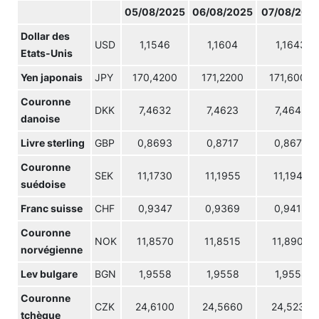
05/08/2025
06/08/2025
07/08/202
Dollar des
USD
1,1546
1,1604
1,1643
Etats-Unis
Yen japonais
JPY
170,4200
171,2200
171,6000
Couronne
DKK
7,4632
7,4623
7,4643
danoise
Livre sterling
GBP
0,8693
0,8717
0,8673
Couronne
SEK
11,1730
11,1955
11,1945
suédoise
Franc suisse
CHF
0,9347
0,9369
0,9413
Couronne
NOK
11,8570
11,8515
11,8903
norvégienne
Lev bulgare
BGN
1,9558
1,9558
1,9558
Couronne
CZK
24,6100
24,5660
24,5230
tchèque