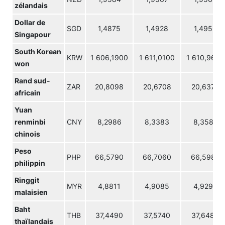
zélandais
Dollar de
SGD
1,4875
1,4928
1,4952
Singapour
South Korean
KRW
1 606,1900
1 611,0100
1 610,9600
won
Rand sud-
ZAR
20,8098
20,6708
20,6372
africain
Yuan
renminbi
CNY
8,2986
8,3383
8,3587
chinois
Peso
PHP
66,5790
66,7060
66,5980
philippin
Ringgit
MYR
4,8811
4,9085
4,9296
malaisien
Baht
THB
37,4490
37,5740
37,6480
thaïlandais