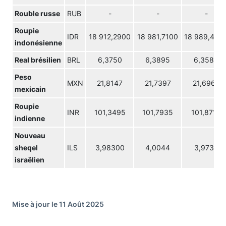
Rouble russe
RUB
-
-
-
Roupie
IDR
18 912,2900
18 981,7100
18 989,440
indonésienne
Real brésilien
BRL
6,3750
6,3895
6,3583
Peso
MXN
21,8147
21,7397
21,6964
mexicain
Roupie
INR
101,3495
101,7935
101,8715
indienne
Nouveau
sheqel
ILS
3,98300
4,0044
3,9736
israëlien
Mise à jour le 11 Août 2025