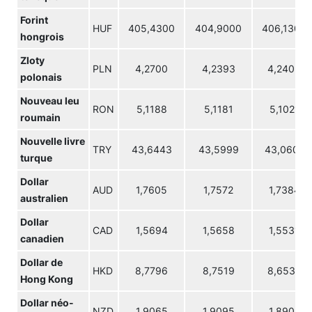
Forint
HUF
405,4300
404,9000
406,1300
hongrois
Zloty
PLN
4,2700
4,2393
4,2403
polonais
Nouveau leu
RON
5,1188
5,1181
5,1021
roumain
Nouvelle livre
TRY
43,6443
43,5999
43,0602
turque
Dollar
AUD
1,7605
1,7572
1,7384
australien
Dollar
CAD
1,5694
1,5658
1,5531
canadien
Dollar de
HKD
8,7796
8,7519
8,6534
Hong Kong
Dollar néo-
NZD
1,9065
1,9095
1,8902