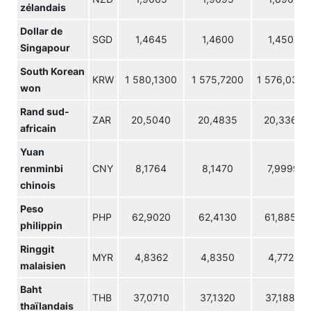
zélandais
Dollar de
SGD
1,4645
1,4600
1,4507
Singapour
South Korean
KRW
1 580,1300
1 575,7200
1 576,0300
won
Rand sud-
ZAR
20,5040
20,4835
20,3368
africain
Yuan
renminbi
CNY
8,1764
8,1470
7,9999
chinois
Peso
PHP
62,9020
62,4130
61,8850
philippin
Ringgit
MYR
4,8362
4,8350
4,7722
malaisien
Baht
THB
37,0710
37,1320
37,1880
thaïlandais