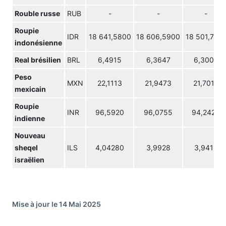
Rouble russe
RUB
-
-
-
Roupie
IDR
18 641,5800
18 606,5900
18 501,710
indonésienne
Real brésilien
BRL
6,4915
6,3647
6,3002
Peso
MXN
22,1113
21,9473
21,7015
mexicain
Roupie
INR
96,5920
96,0755
94,2420
indienne
Nouveau
sheqel
ILS
4,04280
3,9928
3,9413
israëlien
Mise à jour le 14 Mai 2025