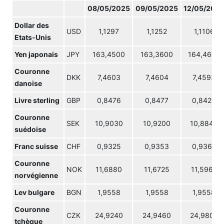
08/05/2025
09/05/2025
12/05/202
Dollar des
USD
1,1297
1,1252
1,1106
Etats-Unis
Yen japonais
JPY
163,4500
163,3600
164,4600
Couronne
DKK
7,4603
7,4604
7,4593
danoise
Livre sterling
GBP
0,8476
0,8477
0,8429
Couronne
SEK
10,9030
10,9200
10,8845
suédoise
Franc suisse
CHF
0,9325
0,9353
0,9369
Couronne
NOK
11,6880
11,6725
11,5960
norvégienne
Lev bulgare
BGN
1,9558
1,9558
1,9558
Couronne
CZK
24,9240
24,9460
24,9800
tchèque