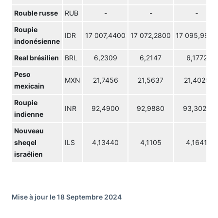
Rouble russe
RUB
-
-
-
Roupie
IDR
17 007,4400
17 072,2800
17 095,9900
indonésienne
Real brésilien
BRL
6,2309
6,2147
6,1772
Peso
MXN
21,7456
21,5637
21,4029
mexicain
Roupie
INR
92,4900
92,9880
93,3020
indienne
Nouveau
sheqel
ILS
4,13440
4,1105
4,1641
israëlien
Mise à jour le 18 Septembre 2024