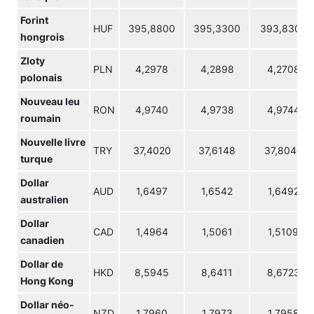
Forint
HUF
395,8800
395,3300
393,8300
hongrois
Zloty
PLN
4,2978
4,2898
4,2708
polonais
Nouveau leu
RON
4,9740
4,9738
4,9744
roumain
Nouvelle livre
TRY
37,4020
37,6148
37,8040
turque
Dollar
AUD
1,6497
1,6542
1,6492
australien
Dollar
CAD
1,4964
1,5061
1,5109
canadien
Dollar de
HKD
8,5945
8,6411
8,6723
Hong Kong
Dollar néo-
NZD
1,7960
1,7973
1,7958