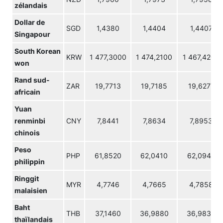
zélandais
Dollar de
SGD
1,4380
1,4404
1,4407
Singapour
South Korean
KRW
1 477,3000
1 474,2100
1 467,4200
won
Rand sud-
ZAR
19,7713
19,7185
19,6277
africain
Yuan
renminbi
CNY
7,8441
7,8634
7,8953
chinois
Peso
PHP
61,8520
62,0410
62,0940
philippin
Ringgit
MYR
4,7746
4,7665
4,7858
malaisien
Baht
THB
37,1460
36,9880
36,9830
thaïlandais