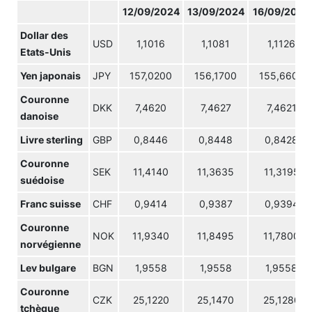
12/09/2024
13/09/2024
16/09/2024
Dollar des
USD
1,1016
1,1081
1,1126
Etats-Unis
Yen japonais
JPY
157,0200
156,1700
155,6600
Couronne
DKK
7,4620
7,4627
7,4621
danoise
Livre sterling
GBP
0,8446
0,8448
0,8428
Couronne
SEK
11,4140
11,3635
11,3195
suédoise
Franc suisse
CHF
0,9414
0,9387
0,9394
Couronne
NOK
11,9340
11,8495
11,7800
norvégienne
Lev bulgare
BGN
1,9558
1,9558
1,9558
Couronne
CZK
25,1220
25,1470
25,1280
tchèque