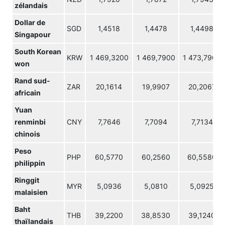
zélandais
Dollar de
SGD
1,4518
1,4478
1,4498
Singapour
South Korean
KRW
1 469,3200
1 469,7900
1 473,7900
won
Rand sud-
ZAR
20,1614
19,9907
20,2067
africain
Yuan
renminbi
CNY
7,7646
7,7094
7,7134
chinois
Peso
PHP
60,5770
60,2560
60,5580
philippin
Ringgit
MYR
5,0936
5,0810
5,0925
malaisien
Baht
THB
39,2200
38,8530
39,1240
thaïlandais