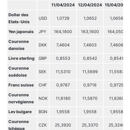
11/04/2024
12/04/2024
15/04/2024
Dollar des
USD
1,0729
1,0652
1,0656
Etats-Unis
Yen japonais
JPY
164,1800
163,1600
164,0500
Couronne
DKK
7,4604
7,4603
7,4606
danoise
Livre sterling
GBP
0,8553
0,8542
0,8541
Couronne
SEK
11,5310
11,5699
11,5583
suédoise
Franc suisse
CHF
0,9787
0,9716
0,9725
Couronne
NOK
11,6180
11,5870
11,6260
norvégienne
Lev bulgare
BGN
1,9558
1,9558
1,9558
Couronne
CZK
25,3920
25,3370
25,3240
tchèque