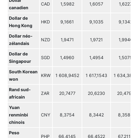
Dollar
CAD
1,5982
1,6057
1,6227
canadien
Dollar de
HKD
9,1661
9,1035
9,1342
Hong Kong
Dollar néo-
NZD
1,9471
1,9721
1,9940
zélandais
Dollar de
SGD
1,4960
1,4954
1,5075
Singapour
South Korean
KRW
1 608,9452
1 617,1543
1 634,3850
won
Rand sud-
ZAR
20,7477
20,6230
20,4793
africain
Yuan
renminbi
CNY
8,3754
8,3442
8,3586
chinois
Peso
PHP
66,4145
66,4522
67,2118