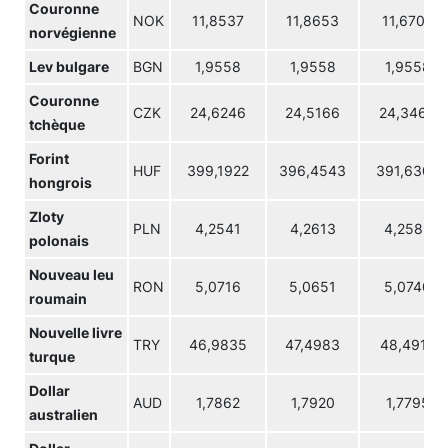
Couronne
NOK
11,8537
11,8653
11,6702
norvégienne
Lev bulgare
BGN
1,9558
1,9558
1,9558
Couronne
CZK
24,6246
24,5166
24,3468
tchèque
Forint
HUF
399,1922
396,4543
391,6300
hongrois
Zloty
PLN
4,2541
4,2613
4,2589
polonais
Nouveau leu
RON
5,0716
5,0651
5,0740
roumain
Nouvelle livre
TRY
46,9835
47,4983
48,4914
turque
Dollar
AUD
1,7862
1,7920
1,7795
australien