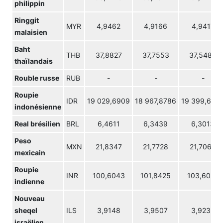
philippin
Ringgit
MYR
4,9462
4,9166
4,9417
malaisien
Baht
THB
37,8827
37,7553
37,5485
thaïlandais
Rouble russe
RUB
-
-
-
Roupie
IDR
19 029,6909
18 967,8786
19 399,666
indonésienne
Real brésilien
BRL
6,4611
6,3439
6,3013
Peso
MXN
21,8347
21,7728
21,7063
mexicain
Roupie
INR
100,6043
101,8425
103,6023
indienne
Nouveau
sheqel
ILS
3,9148
3,9507
3,9235
israëlien