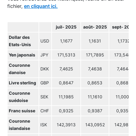
fichier,
en cliquant ici.
juil- 2025
août- 2025
sept- 2025
Dollar des
USD
1,1677
1,1631
1,1732
Etats-Unis
Yen japonais
JPY
171,5313
171,7895
173,5486
Couronne
DKK
7,4625
7,4638
7,4644
danoise
Livre sterling
GBP
0,8647
0,8653
0,8689
Couronne
SEK
11,1985
11,1610
11,0004
suédoise
Franc suisse
CHF
0,9325
0,9387
0,9350
Couronne
ISK
142,3913
143,0952
142,9818
islandaise