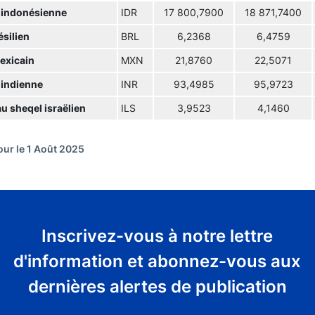
 indonésienne
IDR
17 800,7900
18 871,7400
ésilien
BRL
6,2368
6,4759
exicain
MXN
21,8760
22,5071
 indienne
INR
93,4985
95,9723
u sheqel israëlien
ILS
3,9523
4,1460
our le 1 Août 2025
Inscrivez-vous à notre lettre
d'information et abonnez-vous aux
dernières alertes de publication