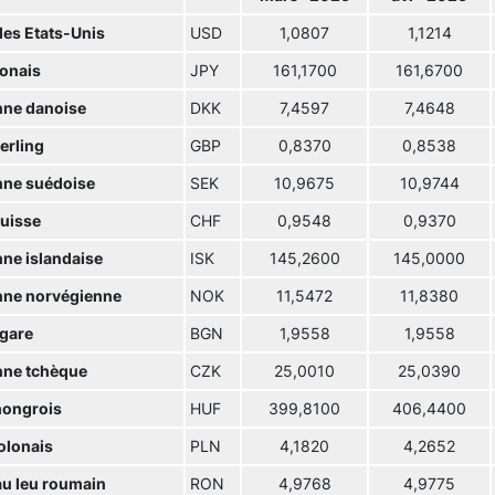
des Etats-Unis
USD
1,0807
1,1214
ponais
JPY
161,1700
161,6700
ne danoise
DKK
7,4597
7,4648
terling
GBP
0,8370
0,8538
ne suédoise
SEK
10,9675
10,9744
suisse
CHF
0,9548
0,9370
ne islandaise
ISK
145,2600
145,0000
ne norvégienne
NOK
11,5472
11,8380
lgare
BGN
1,9558
1,9558
ne tchèque
CZK
25,0010
25,0390
hongrois
HUF
399,8100
406,4400
olonais
PLN
4,1820
4,2652
u leu roumain
RON
4,9768
4,9775