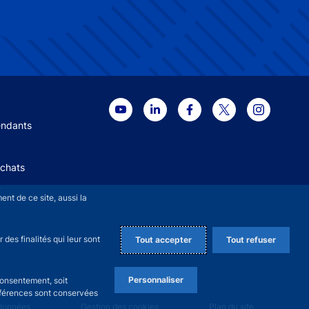
 menu
endants
Achats
+
nt de ce site, aussi la
des finalités qui leur sont
Tout accepter
Tout refuser
Personnaliser
consentement, soit
références sont conservées
 données
Gestion des cookies
Plan du site