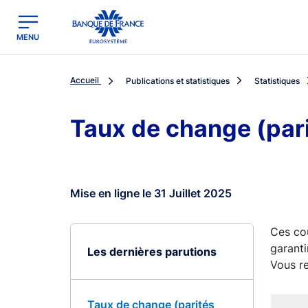
egion
Banque de France - Menu Principal
MENU
Accueil
Publications et statistiques
Statistiques
Taux de change (par
Mise en ligne le 31 Juillet 2025
Ces cou
garanti
Les dernières parutions
Vous re
Taux de change (parités