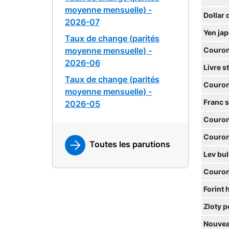
moyenne mensuelle) -
Dollar 
2026-07
Yen ja
Taux de change (parités
moyenne mensuelle) -
Couron
2026-06
Livre s
Taux de change (parités
Couron
moyenne mensuelle) -
Franc 
2026-05
Couron
Couron
Toutes les parutions
Lev bu
Couron
Forint 
Zloty p
Nouvea