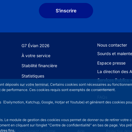
S'inscrire
Footer secondary
Nous contacter
G7 Évian 2026
Sourds et malent
À votre service
Espace presse
Stabilité financière
La direction des 
Statistiques
Services Publics 
sont déposés sur votre terminal. Certains cookies sont nécessaires au fonctionneme
Nous rejoindre
Glossaire
n et de performance. Ces cookies requis sont exemptés de consentement.
FAQs
rs (Dailymotion, Katchup, Google, Hotjar et Youtube) et génèrent des cookies pour 
isés. Le module de gestion des cookies vous permet de donner ou de retirer votre 
moment en cliquant sur l’onglet "Centre de confidentialité" en bas de page. Vos p
tres fins.
u
cessibilité partiellement conforme
Aide
Protection des