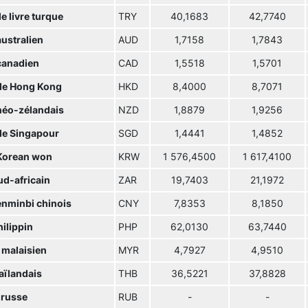
e livre turque
TRY
40,1683
42,7740
australien
AUD
1,7158
1,7843
canadien
CAD
1,5518
1,5701
 de Hong Kong
HKD
8,4000
8,7071
 néo-zélandais
NZD
1,8879
1,9256
 de Singapour
SGD
1,4441
1,4852
Korean won
KRW
1 576,4500
1 617,4100
ud-africain
ZAR
19,7403
21,1972
enminbi chinois
CNY
7,8353
8,1850
ilippin
PHP
62,0130
63,7440
 malaisien
MYR
4,7927
4,9510
aïlandais
THB
36,5221
37,8828
 russe
RUB
-
-