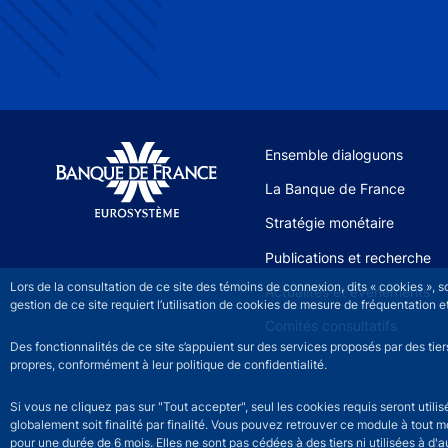
Site navigation
Ensemble dialoguons
La Banque de France
Stratégie monétaire
Publications et recherche
Lors de la consultation de ce site des témoins de connexion, dits « cookies », 
Actualités et événements
gestion de ce site requiert l’utilisation de cookies de mesure de fréquentatio
Comités consultatifs
Des fonctionnalités de ce site s’appuient sur des services proposés par des tie
propres, conformément à leur politique de confidentialité.
Si vous ne cliquez pas sur "Tout accepter", seul les cookies requis seront util
globalement soit finalité par finalité. Vous pouvez retrouver ce module à tout 
pour une durée de 6 mois. Elles ne sont pas cédées à des tiers ni utilisées à d'au
©2026 Banque de France
Footer legal notice men
Mentions légales
Ac