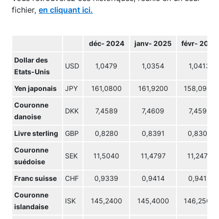
fichier,
en cliquant ici.
déc- 2024
janv- 2025
févr- 2025
Dollar des
USD
1,0479
1,0354
1,0413
Etats-Unis
Yen japonais
JPY
161,0800
161,9200
158,0900
Couronne
DKK
7,4589
7,4609
7,4592
danoise
Livre sterling
GBP
0,8280
0,8391
0,8307
Couronne
SEK
11,5040
11,4797
11,2474
suédoise
Franc suisse
CHF
0,9339
0,9414
0,9413
Couronne
ISK
145,2400
145,4000
146,2500
islandaise