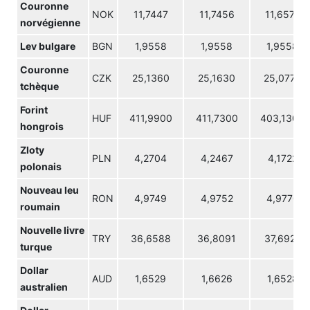
Couronne
NOK
11,7447
11,7456
11,6574
norvégienne
Lev bulgare
BGN
1,9558
1,9558
1,9558
Couronne
CZK
25,1360
25,1630
25,0770
tchèque
Forint
HUF
411,9900
411,7300
403,1300
hongrois
Zloty
PLN
4,2704
4,2467
4,1722
polonais
Nouveau leu
RON
4,9749
4,9752
4,9770
roumain
Nouvelle livre
TRY
36,6588
36,8091
37,6927
turque
Dollar
AUD
1,6529
1,6626
1,6528
australien