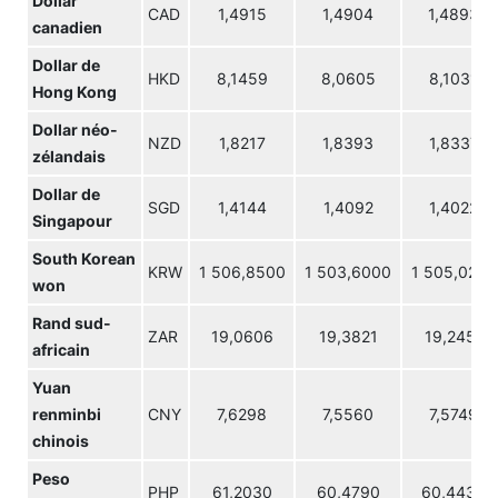
Dollar
CAD
1,4915
1,4904
1,4893
canadien
Dollar de
HKD
8,1459
8,0605
8,1031
Hong Kong
Dollar néo-
NZD
1,8217
1,8393
1,8337
zélandais
Dollar de
SGD
1,4144
1,4092
1,4022
Singapour
South Korean
KRW
1 506,8500
1 503,6000
1 505,0200
won
Rand sud-
ZAR
19,0606
19,3821
19,2451
africain
Yuan
renminbi
CNY
7,6298
7,5560
7,5749
chinois
Peso
PHP
61,2030
60,4790
60,4430