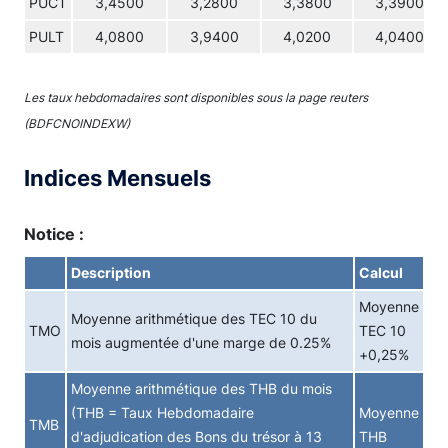
PUCT
3,4500
3,2800
3,3800
3,3900
PULT
4,0800
3,9400
4,0200
4,0400
Les taux hebdomadaires sont disponibles sous la page reuters
(BDFCNOINDEXW)
Indices Mensuels
Notice :
Description
Calcul
Moyenne
Moyenne arithmétique des TEC 10 du
TMO
TEC 10
mois augmentée d'une marge de 0.25%
+0,25%
Moyenne arithmétique des THB du mois
(THB = Taux Hebdomadaire
Moyenne
TMB
d'adjudication des Bons du trésor à 13
THB