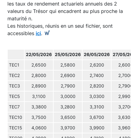
les taux de rendement actuariels annuels des 2
valeurs du Trésor qui encadrent au plus proche la
maturité n.
Les historiques, réunis en un seul fichier, sont
accessibles
ici
.
22/05/2026
25/05/2026
26/05/2026
27/05/202
TEC1
2,6500
2,5800
2,6200
2,6000
TEC2
2,8000
2,6900
2,7400
2,7000
TEC3
2,8900
2,7900
2,8200
2,7900
TEC5
3,1100
3,0000
3,0300
2,9900
TEC7
3,3800
3,2800
3,3100
3,2700
TEC10
3,7500
3,6500
3,6700
3,6300
TEC15
4,0600
3,9700
3,9900
3,9600