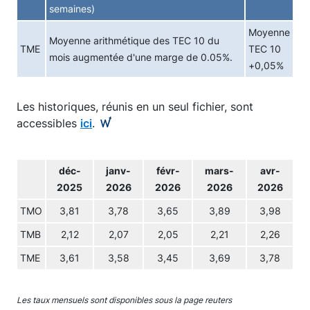
semaines)
Moyenne
Moyenne arithmétique des TEC 10 du
TME
TEC 10
mois augmentée d'une marge de 0.05%.
+0,05%
Les historiques, réunis en un seul fichier, sont
accessibles
ici
.
déc-
janv-
févr-
mars-
avr-
2025
2026
2026
2026
2026
TMO
3,81
3,78
3,65
3,89
3,98
TMB
2,12
2,07
2,05
2,21
2,26
TME
3,61
3,58
3,45
3,69
3,78
Les taux mensuels sont disponibles sous la page reuters