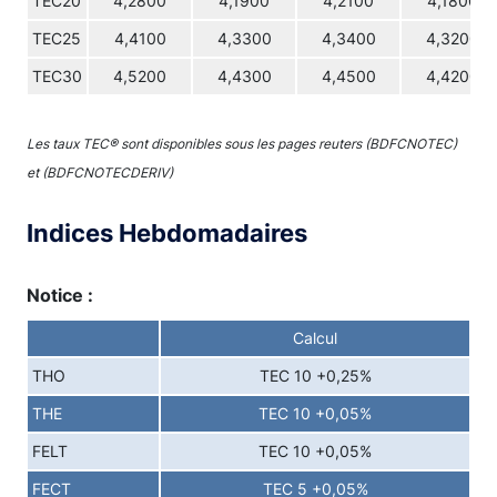
TEC20
4,2800
4,1900
4,2100
4,1800
TEC25
4,4100
4,3300
4,3400
4,3200
TEC30
4,5200
4,4300
4,4500
4,4200
Les taux TEC® sont disponibles sous les pages reuters (BDFCNOTEC)
et (BDFCNOTECDERIV)
Indices Hebdomadaires
Notice :
Calcul
THO
TEC 10 +0,25%
THE
TEC 10 +0,05%
FELT
TEC 10 +0,05%
FECT
TEC 5 +0,05%