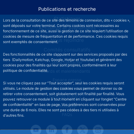
Publications et recherche
Statistiques
Lors de la consultation de ce site des témoins de connexion, dits « cookies »,
sont déposés sur votre terminal. Certains cookies sont nécessaires au
Actualités et événements
fonctionnement de ce site, aussi la gestion de ce site requiert l’utilisation de
cookies de mesure de fréquentation et de performance. Ces cookies requis
Nous rejoindre
sont exemptés de consentement.
Comités consultatifs
Des fonctionnalités de ce site s’appuient sur des services proposés par des
tiers (Dailymotion, Katchup, Google, Hotjar et Youtube) et génèrent des
Footer secondary menu
Nous contacter
cookies pour des finalités qui leur sont propres, conformément à leur
politique de confidentialité.
Sourds et malentendants
Espace presse
Si vous ne cliquez pas sur "Tout accepter", seul les cookies requis seront
La direction des Achats
utilisés. Le module de gestion des cookies vous permet de donner ou de
retirer votre consentement, soit globalement soit finalité par finalité. Vous
Services Publics +
pouvez retrouver ce module à tout moment en cliquant sur l’onglet "Centre
de confidentialité" en bas de page. Vos préférences sont conservées pour
Glossaire
une durée de 6 mois. Elles ne sont pas cédées à des tiers ni utilisées à
FAQs
d'autres fins.