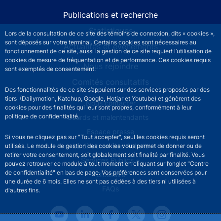
Publications et recherche
Statistiques
Lors de la consultation de ce site des témoins de connexion, dits « cookies »,
sont déposés sur votre terminal. Certains cookies sont nécessaires au
Actualités et événements
fonctionnement de ce site, aussi la gestion de ce site requiert l’utilisation de
cookies de mesure de fréquentation et de performance. Ces cookies requis
Nous rejoindre
sont exemptés de consentement.
Comités consultatifs
Des fonctionnalités de ce site s’appuient sur des services proposés par des
tiers (Dailymotion, Katchup, Google, Hotjar et Youtube) et génèrent des
Footer secondary menu
Nous contacter
cookies pour des finalités qui leur sont propres, conformément à leur
politique de confidentialité.
Sourds et malentendants
Espace presse
Si vous ne cliquez pas sur "Tout accepter", seul les cookies requis seront
La direction des Achats
utilisés. Le module de gestion des cookies vous permet de donner ou de
retirer votre consentement, soit globalement soit finalité par finalité. Vous
Services Publics +
pouvez retrouver ce module à tout moment en cliquant sur l’onglet "Centre
de confidentialité" en bas de page. Vos préférences sont conservées pour
Glossaire
une durée de 6 mois. Elles ne sont pas cédées à des tiers ni utilisées à
FAQs
d'autres fins.