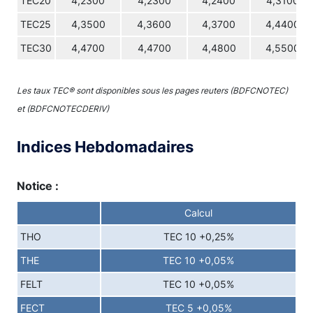
TEC20
4,2300
4,2300
4,2400
4,3100
TEC25
4,3500
4,3600
4,3700
4,4400
TEC30
4,4700
4,4700
4,4800
4,5500
Les taux TEC® sont disponibles sous les pages reuters (BDFCNOTEC)
et (BDFCNOTECDERIV)
Indices Hebdomadaires
Notice :
Calcul
THO
TEC 10 +0,25%
THE
TEC 10 +0,05%
FELT
TEC 10 +0,05%
FECT
TEC 5 +0,05%