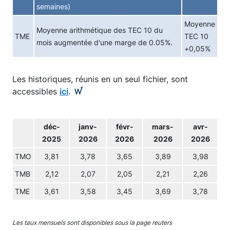
semaines)
Moyenne
Moyenne arithmétique des TEC 10 du
TME
TEC 10
mois augmentée d'une marge de 0.05%.
+0,05%
Les historiques, réunis en un seul fichier, sont
accessibles
ici
.
déc-
janv-
févr-
mars-
avr-
2025
2026
2026
2026
2026
TMO
3,81
3,78
3,65
3,89
3,98
TMB
2,12
2,07
2,05
2,21
2,26
TME
3,61
3,58
3,45
3,69
3,78
Les taux mensuels sont disponibles sous la page reuters