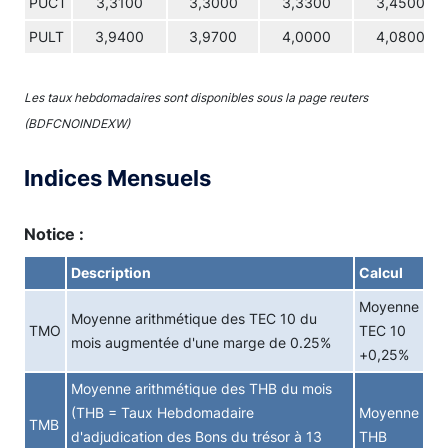
PUCT
3,3100
3,3000
3,3300
3,4500
PULT
3,9400
3,9700
4,0000
4,0800
Les taux hebdomadaires sont disponibles sous la page reuters
(BDFCNOINDEXW)
Indices Mensuels
Notice :
Description
Calcul
Moyenne
Moyenne arithmétique des TEC 10 du
TMO
TEC 10
mois augmentée d'une marge de 0.25%
+0,25%
Moyenne arithmétique des THB du mois
(THB = Taux Hebdomadaire
Moyenne
TMB
d'adjudication des Bons du trésor à 13
THB