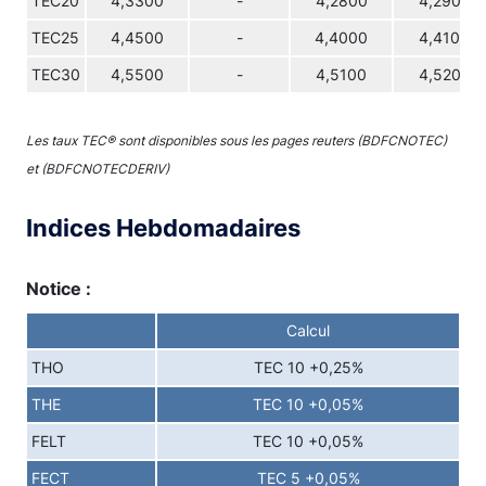
TEC20
4,3300
-
4,2800
4,2900
TEC25
4,4500
-
4,4000
4,4100
TEC30
4,5500
-
4,5100
4,5200
Les taux TEC® sont disponibles sous les pages reuters (BDFCNOTEC)
et (BDFCNOTECDERIV)
Indices Hebdomadaires
Notice :
Calcul
THO
TEC 10 +0,25%
THE
TEC 10 +0,05%
FELT
TEC 10 +0,05%
FECT
TEC 5 +0,05%