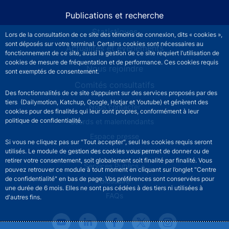
Publications et recherche
Statistiques
Lors de la consultation de ce site des témoins de connexion, dits « cookies »,
sont déposés sur votre terminal. Certains cookies sont nécessaires au
Actualités et événements
fonctionnement de ce site, aussi la gestion de ce site requiert l’utilisation de
cookies de mesure de fréquentation et de performance. Ces cookies requis
Nous rejoindre
sont exemptés de consentement.
Comités consultatifs
Des fonctionnalités de ce site s’appuient sur des services proposés par des
tiers (Dailymotion, Katchup, Google, Hotjar et Youtube) et génèrent des
Footer secondary menu
Nous contacter
cookies pour des finalités qui leur sont propres, conformément à leur
politique de confidentialité.
Sourds et malentendants
Espace presse
Si vous ne cliquez pas sur "Tout accepter", seul les cookies requis seront
La direction des Achats
utilisés. Le module de gestion des cookies vous permet de donner ou de
retirer votre consentement, soit globalement soit finalité par finalité. Vous
Services Publics +
pouvez retrouver ce module à tout moment en cliquant sur l’onglet "Centre
de confidentialité" en bas de page. Vos préférences sont conservées pour
Glossaire
une durée de 6 mois. Elles ne sont pas cédées à des tiers ni utilisées à
FAQs
d'autres fins.