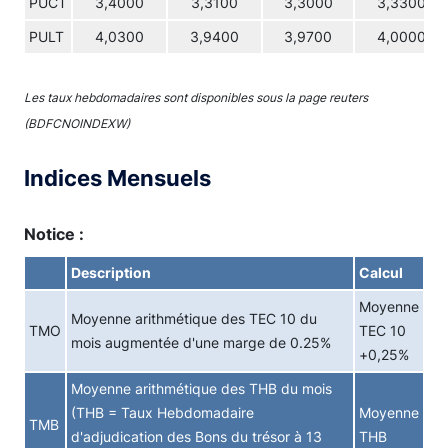
PUCT
3,4000
3,3100
3,3000
3,3300
PULT
4,0300
3,9400
3,9700
4,0000
Les taux hebdomadaires sont disponibles sous la page reuters
(BDFCNOINDEXW)
Indices Mensuels
Notice :
Description
Calcul
Moyenne
Moyenne arithmétique des TEC 10 du
TMO
TEC 10
mois augmentée d'une marge de 0.25%
+0,25%
Moyenne arithmétique des THB du mois
(THB = Taux Hebdomadaire
Moyenne
TMB
d'adjudication des Bons du trésor à 13
THB