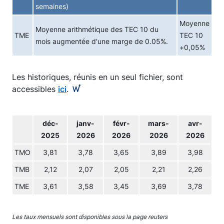
semaines)
Moyenne
Moyenne arithmétique des TEC 10 du
TME
TEC 10
mois augmentée d'une marge de 0.05%.
+0,05%
Les historiques, réunis en un seul fichier, sont
accessibles
ici
.
déc-
janv-
févr-
mars-
avr-
2025
2026
2026
2026
2026
TMO
3,81
3,78
3,65
3,89
3,98
TMB
2,12
2,07
2,05
2,21
2,26
TME
3,61
3,58
3,45
3,69
3,78
Les taux mensuels sont disponibles sous la page reuters