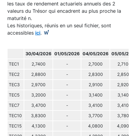
les taux de rendement actuariels annuels des 2
valeurs du Trésor qui encadrent au plus proche la
maturité n.
Les historiques, réunis en un seul fichier, sont
accessibles
ici
.
30/04/2026
01/05/2026
04/05/2026
05/05/202
TEC1
2,7400
-
2,7000
2,7100
TEC2
2,8800
-
2,8300
2,8500
TEC3
2,9700
-
2,9100
2,9200
TEC5
3,2000
-
3,1400
3,1400
TEC7
3,4700
-
3,4100
3,4100
TEC10
3,8300
-
3,7700
3,7800
TEC15
4,1300
-
4,0800
4,0900