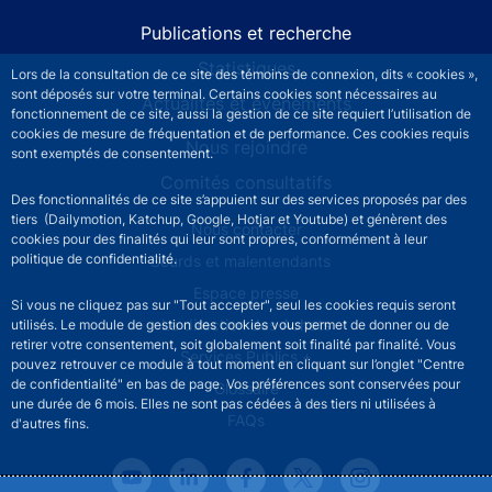
Publications et recherche
Statistiques
Lors de la consultation de ce site des témoins de connexion, dits « cookies »,
sont déposés sur votre terminal. Certains cookies sont nécessaires au
Actualités et événements
fonctionnement de ce site, aussi la gestion de ce site requiert l’utilisation de
cookies de mesure de fréquentation et de performance. Ces cookies requis
Nous rejoindre
sont exemptés de consentement.
Comités consultatifs
Des fonctionnalités de ce site s’appuient sur des services proposés par des
tiers (Dailymotion, Katchup, Google, Hotjar et Youtube) et génèrent des
Footer secondary menu
Nous contacter
cookies pour des finalités qui leur sont propres, conformément à leur
politique de confidentialité.
Sourds et malentendants
Espace presse
Si vous ne cliquez pas sur "Tout accepter", seul les cookies requis seront
La direction des Achats
utilisés. Le module de gestion des cookies vous permet de donner ou de
retirer votre consentement, soit globalement soit finalité par finalité. Vous
Services Publics +
pouvez retrouver ce module à tout moment en cliquant sur l’onglet "Centre
de confidentialité" en bas de page. Vos préférences sont conservées pour
Glossaire
une durée de 6 mois. Elles ne sont pas cédées à des tiers ni utilisées à
FAQs
d'autres fins.