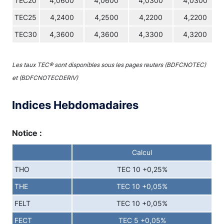
TEC20
4,0600
4,0600
4,0300
4,0300
TEC25
4,2400
4,2500
4,2200
4,2200
TEC30
4,3600
4,3600
4,3300
4,3200
Les taux TEC® sont disponibles sous les pages reuters (BDFCNOTEC)
et (BDFCNOTECDERIV)
Indices Hebdomadaires
Notice :
Calcul
THO
TEC 10 +0,25%
THE
TEC 10 +0,05%
FELT
TEC 10 +0,05%
FECT
TEC 5 +0,05%