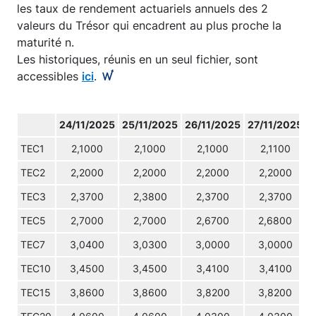
les taux de rendement actuariels annuels des 2
valeurs du Trésor qui encadrent au plus proche la
maturité n.
Les historiques, réunis en un seul fichier, sont
accessibles
ici
.
24/11/2025
25/11/2025
26/11/2025
27/11/2025
2
TEC1
2,1000
2,1000
2,1000
2,1100
TEC2
2,2000
2,2000
2,2000
2,2000
TEC3
2,3700
2,3800
2,3700
2,3700
TEC5
2,7000
2,7000
2,6700
2,6800
TEC7
3,0400
3,0300
3,0000
3,0000
TEC10
3,4500
3,4500
3,4100
3,4100
TEC15
3,8600
3,8600
3,8200
3,8200