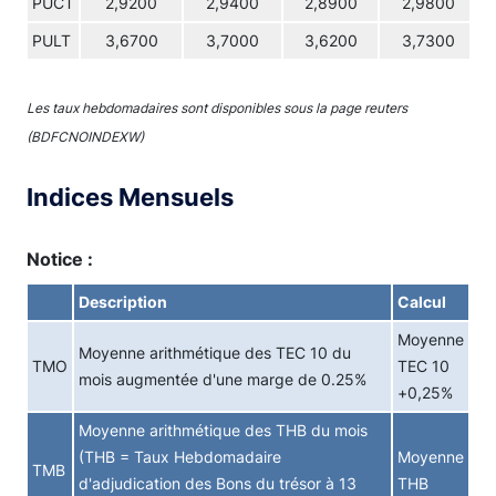
PUCT
2,9200
2,9400
2,8900
2,9800
PULT
3,6700
3,7000
3,6200
3,7300
Les taux hebdomadaires sont disponibles sous la page reuters
(BDFCNOINDEXW)
Indices Mensuels
Notice :
Description
Calcul
Moyenne
Moyenne arithmétique des TEC 10 du
TMO
TEC 10
mois augmentée d'une marge de 0.25%
+0,25%
Moyenne arithmétique des THB du mois
(THB = Taux Hebdomadaire
Moyenne
TMB
d'adjudication des Bons du trésor à 13
THB