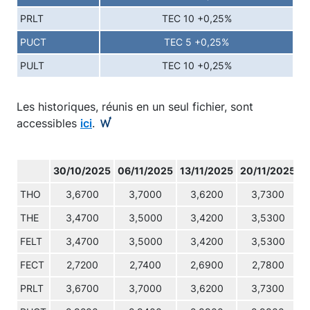
PRLT
TEC 10 +0,25%
PUCT
TEC 5 +0,25%
PULT
TEC 10 +0,25%
Les historiques, réunis en un seul fichier, sont
accessibles
ici
.
30/10/2025
06/11/2025
13/11/2025
20/11/2025
2
THO
3,6700
3,7000
3,6200
3,7300
THE
3,4700
3,5000
3,4200
3,5300
FELT
3,4700
3,5000
3,4200
3,5300
FECT
2,7200
2,7400
2,6900
2,7800
PRLT
3,6700
3,7000
3,6200
3,7300