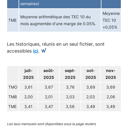
semaines)
Moyenne
Moyenne arithmétique des TEC 10 du
TME
TEC 10
mois augmentée d'une marge de 0.05%.
+0,05%
Les historiques, réunis en un seul fichier, sont
accessibles
ici
.
juil-
août-
sept-
oct-
nov-
2025
2025
2025
2025
2025
TMO
3,61
3,67
3,76
3,69
3,69
TMB
2,00
2,01
2,03
2,03
2,06
TME
3,41
3,47
3,56
3,49
3,49
Les taux mensuels sont disponibles sous la page reuters