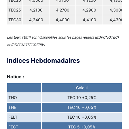
TEC20
4,0500
4,1100
4,1200
4,1300
TEC25
4,2100
4,2700
4,2900
4,3000
TEC30
4,3400
4,4000
4,4100
4,4300
Les taux TEC® sont disponibles sous les pages reuters (BDFCNOTEC)
et (BDFCNOTECDERIV)
Indices Hebdomadaires
Notice :
Calcul
THO
TEC 10 +0,25%
THE
TEC 10 +0,05%
FELT
TEC 10 +0,05%
FECT
TEC 5 +0,05%