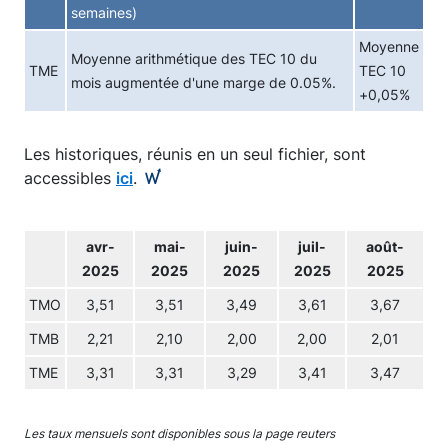
semaines)
Moyenne
Moyenne arithmétique des TEC 10 du
TME
TEC 10
mois augmentée d'une marge de 0.05%.
+0,05%
Les historiques, réunis en un seul fichier, sont
accessibles
ici
.
avr-
mai-
juin-
juil-
août-
2025
2025
2025
2025
2025
TMO
3,51
3,51
3,49
3,61
3,67
TMB
2,21
2,10
2,00
2,00
2,01
TME
3,31
3,31
3,29
3,41
3,47
Les taux mensuels sont disponibles sous la page reuters