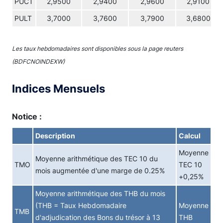
PUCT
2,9500
2,9400
2,9600
2,9100
PULT
3,7000
3,7600
3,7900
3,6800
Les taux hebdomadaires sont disponibles sous la page reuters
(BDFCNOINDEXW)
Indices Mensuels
Notice :
Description
Calcul
Moyenne
Moyenne arithmétique des TEC 10 du
TMO
TEC 10
mois augmentée d'une marge de 0.25%
+0,25%
Moyenne arithmétique des THB du mois
(THB = Taux Hebdomadaire
Moyenne
TMB
d'adjudication des Bons du trésor à 13
THB