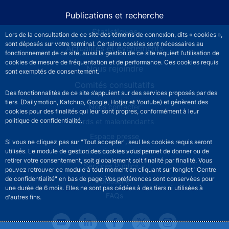
Publications et recherche
Statistiques
Lors de la consultation de ce site des témoins de connexion, dits « cookies »,
sont déposés sur votre terminal. Certains cookies sont nécessaires au
Actualités et événements
fonctionnement de ce site, aussi la gestion de ce site requiert l’utilisation de
cookies de mesure de fréquentation et de performance. Ces cookies requis
Nous rejoindre
sont exemptés de consentement.
Comités consultatifs
Des fonctionnalités de ce site s’appuient sur des services proposés par des
tiers (Dailymotion, Katchup, Google, Hotjar et Youtube) et génèrent des
Footer secondary menu
Nous contacter
cookies pour des finalités qui leur sont propres, conformément à leur
politique de confidentialité.
Sourds et malentendants
Espace presse
Si vous ne cliquez pas sur "Tout accepter", seul les cookies requis seront
La direction des Achats
utilisés. Le module de gestion des cookies vous permet de donner ou de
retirer votre consentement, soit globalement soit finalité par finalité. Vous
Services Publics +
pouvez retrouver ce module à tout moment en cliquant sur l’onglet "Centre
de confidentialité" en bas de page. Vos préférences sont conservées pour
Glossaire
une durée de 6 mois. Elles ne sont pas cédées à des tiers ni utilisées à
FAQs
d'autres fins.