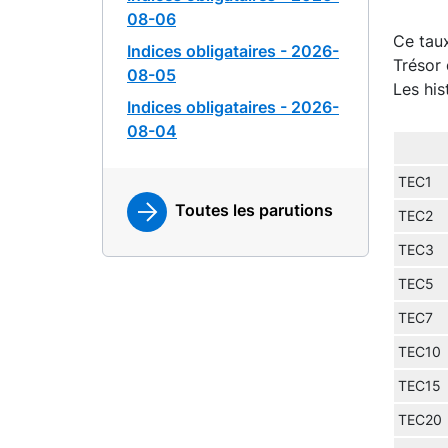
08-06
Ce taux
Indices obligataires - 2026-
Trésor 
08-05
Les his
Indices obligataires - 2026-
08-04
TEC1
Toutes les parutions
TEC2
TEC3
TEC5
TEC7
TEC10
TEC15
TEC20