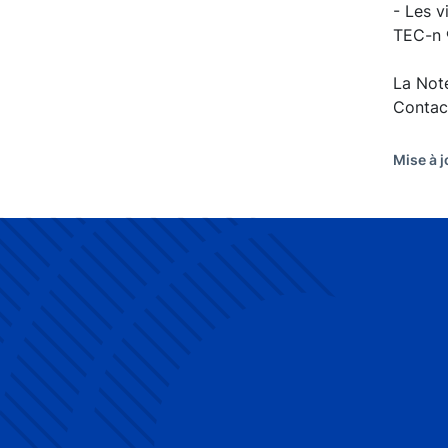
- Les v
TEC-n ®
La Not
Contac
Mise à j