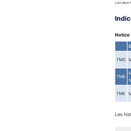
Les taux 
Indi
Notice 
D
TMO
M
M
TMB
t
TME
M
Les his