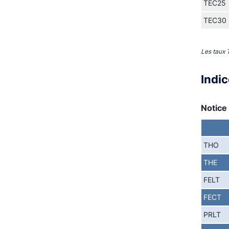
TEC25
TEC30
Les taux
Indi
Notice 
THO
THE
FELT
FECT
PRLT