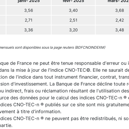
janv- 2025
févr- 2025
mars- 202
3,56
3,40
3,68
2,71
2,51
2,42
3,36
3,20
3,48
mensuels sont disponibles sous la page reuters (BDFCNOINDEXM)
que de France ne peut être tenue responsable d'erreur ou 
dans la mise à jour de l'indice CNO-TEC©. Elle ne saurait 
sation de l'indice dans tout instrument financier, contrat, tr
ision d'investissement. La Banque de France décline toute
ou indirect, frais ou réclamation résultant de l'utilisation 
ource des données pour le calcul des indices CNO-TEC-n ® 
ndices CNO-TEC-n ® publiés sur ce site sont mis gratuitemen
vement à titre d'information.
ndices CNO-TEC-n ® ne peuvent pas être redistribués, ni so
artie.