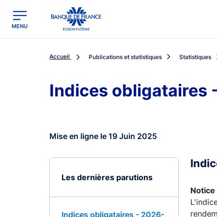
egion
Banque de France - Menu Principal
MENU
Accueil
Publications et statistiques
Statistiques
Indices obligataires
Mise en ligne le 19 Juin 2025
Indi
Les dernières parutions
Notice 
L'indic
rendeme
Indices obligataires - 2026-