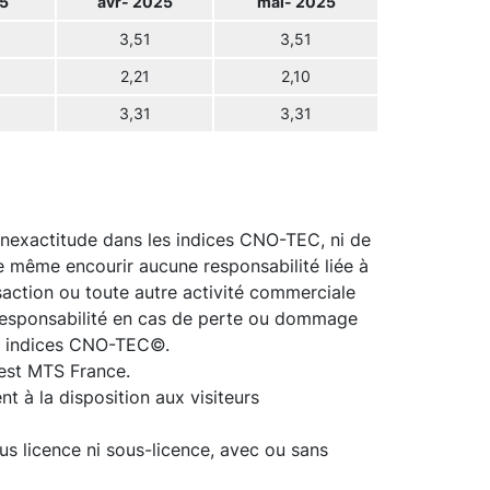
5
avr- 2025
mai- 2025
3,51
3,51
2,21
2,10
3,31
3,31
inexactitude dans les indices CNO-TEC, ni de
de même encourir aucune responsabilité liée à
ansaction ou toute autre activité commerciale
 responsabilité en cas de perte ou dommage
des indices CNO-TEC©.
est MTS France.
t à la disposition aux visiteurs
us licence ni sous-licence, avec ou sans