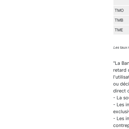
TMO
TMB
TME
Les taux 
"La Ban
retard 
l'utili
ou déc
direct 
- La s
- Les i
exclusi
- Les i
contrep