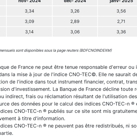
nov- 2024
déc- 2024
janv- 2025
3,34
3,26
3,56
3,09
2,89
2,71
3,14
3,06
3,36
mensuels sont disponibles sous la page reuters (BDFCNOINDEXM)
que de France ne peut être tenue responsable d'erreur ou 
dans la mise à jour de l'indice CNO-TEC©. Elle ne saurait 
sation de l'indice dans tout instrument financier, contrat, tr
ision d'investissement. La Banque de France décline toute
ou indirect, frais ou réclamation résultant de l'utilisation 
ource des données pour le calcul des indices CNO-TEC-n ® 
ndices CNO-TEC-n ® publiés sur ce site sont mis gratuitemen
vement à titre d'information.
ndices CNO-TEC-n ® ne peuvent pas être redistribués, ni so
artie.