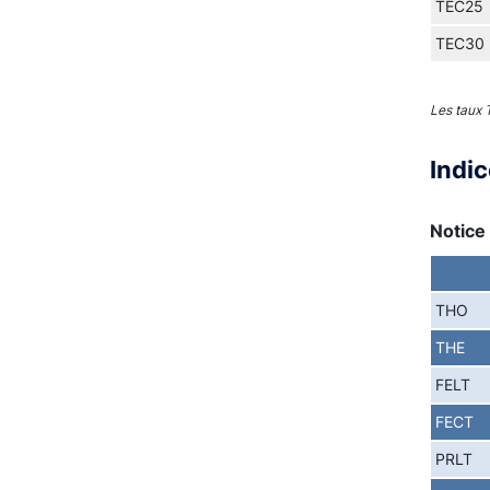
TEC25
TEC30
Les taux
Indi
Notice 
THO
THE
FELT
FECT
PRLT