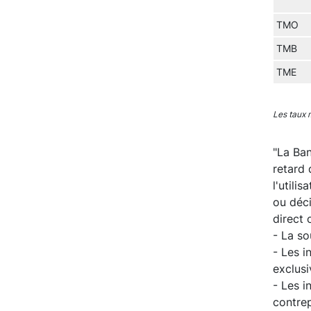
TMO
TMB
TME
Les taux 
"La Ban
retard 
l'utili
ou déc
direct 
- La s
- Les i
exclusi
- Les i
contrep