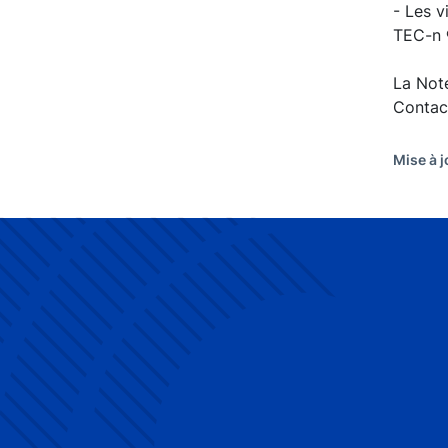
- Les v
TEC-n ®
La Not
Contac
Mise à j