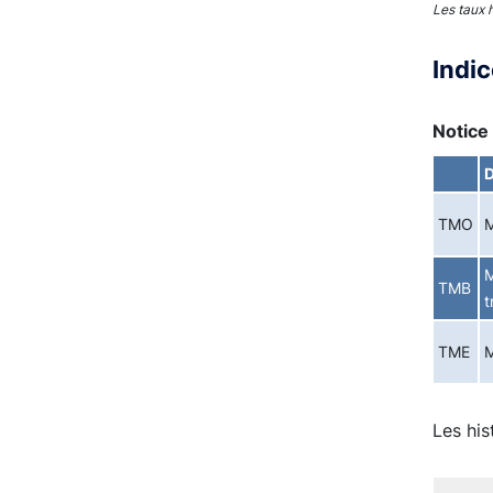
Les taux 
Indi
Notice 
D
TMO
M
M
TMB
t
TME
M
Les his