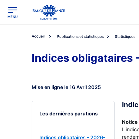
egion
Banque de France - Menu Principal
MENU
Accueil
Publications et statistiques
Statistiques
Indices obligataires
Mise en ligne le 16 Avril 2025
Indi
Les dernières parutions
Notice 
L'indic
rendeme
Indices obligataires - 2026-