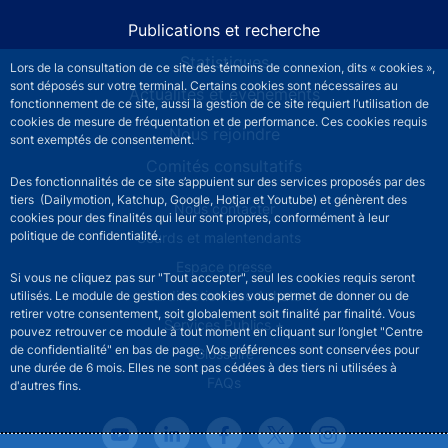
Publications et recherche
Statistiques
Lors de la consultation de ce site des témoins de connexion, dits « cookies »,
sont déposés sur votre terminal. Certains cookies sont nécessaires au
Actualités et événements
fonctionnement de ce site, aussi la gestion de ce site requiert l’utilisation de
cookies de mesure de fréquentation et de performance. Ces cookies requis
Nous rejoindre
sont exemptés de consentement.
Comités consultatifs
Des fonctionnalités de ce site s’appuient sur des services proposés par des
tiers (Dailymotion, Katchup, Google, Hotjar et Youtube) et génèrent des
Footer secondary menu
Nous contacter
cookies pour des finalités qui leur sont propres, conformément à leur
politique de confidentialité.
Sourds et malentendants
Espace presse
Si vous ne cliquez pas sur "Tout accepter", seul les cookies requis seront
La direction des Achats
utilisés. Le module de gestion des cookies vous permet de donner ou de
retirer votre consentement, soit globalement soit finalité par finalité. Vous
Services Publics +
pouvez retrouver ce module à tout moment en cliquant sur l’onglet "Centre
de confidentialité" en bas de page. Vos préférences sont conservées pour
Glossaire
une durée de 6 mois. Elles ne sont pas cédées à des tiers ni utilisées à
FAQs
d'autres fins.