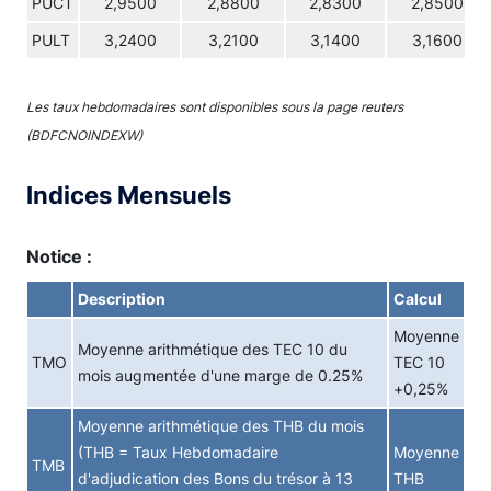
PUCT
2,9500
2,8800
2,8300
2,8500
PULT
3,2400
3,2100
3,1400
3,1600
Les taux hebdomadaires sont disponibles sous la page reuters
(BDFCNOINDEXW)
Indices Mensuels
Notice :
Description
Calcul
Moyenne
Moyenne arithmétique des TEC 10 du
TMO
TEC 10
mois augmentée d'une marge de 0.25%
+0,25%
Moyenne arithmétique des THB du mois
(THB = Taux Hebdomadaire
Moyenne
TMB
d'adjudication des Bons du trésor à 13
THB