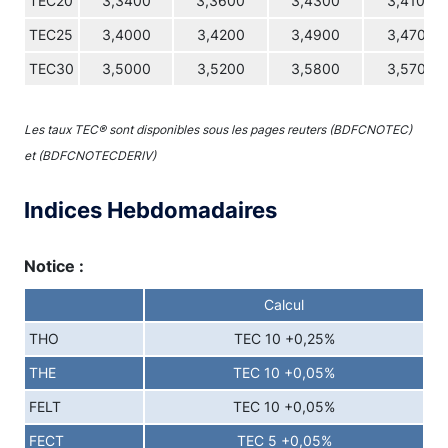
TEC20
3,3400
3,3600
3,4300
3,4100
TEC25
3,4000
3,4200
3,4900
3,4700
TEC30
3,5000
3,5200
3,5800
3,5700
Les taux TEC® sont disponibles sous les pages reuters (BDFCNOTEC)
et (BDFCNOTECDERIV)
Indices Hebdomadaires
Notice :
Calcul
THO
TEC 10 +0,25%
THE
TEC 10 +0,05%
FELT
TEC 10 +0,05%
FECT
TEC 5 +0,05%