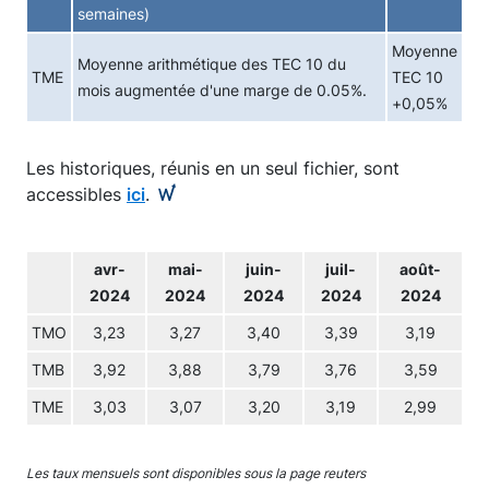
semaines)
Moyenne
Moyenne arithmétique des TEC 10 du
TME
TEC 10
mois augmentée d'une marge de 0.05%.
+0,05%
Les historiques, réunis en un seul fichier, sont
accessibles
ici
.
avr-
mai-
juin-
juil-
août-
2024
2024
2024
2024
2024
TMO
3,23
3,27
3,40
3,39
3,19
TMB
3,92
3,88
3,79
3,76
3,59
TME
3,03
3,07
3,20
3,19
2,99
Les taux mensuels sont disponibles sous la page reuters