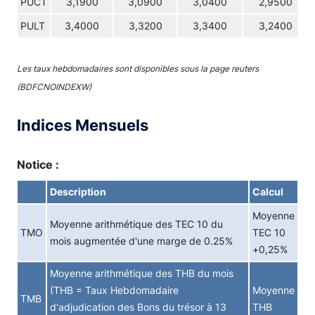
PUCT
3,1900
3,0900
3,0400
2,9500
PULT
3,4000
3,3200
3,3400
3,2400
Les taux hebdomadaires sont disponibles sous la page reuters
(BDFCNOINDEXW)
Indices Mensuels
Notice :
Description
Calcul
Moyenne
Moyenne arithmétique des TEC 10 du
TMO
TEC 10
mois augmentée d'une marge de 0.25%
+0,25%
Moyenne arithmétique des THB du mois
(THB = Taux Hebdomadaire
Moyenne
TMB
d'adjudication des Bons du trésor à 13
THB