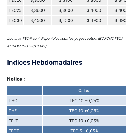
TEC20
3,3000
3,3100
3,3600
3,3400
TEC25
3,3600
3,3600
3,4000
3,4000
TEC30
3,4500
3,4500
3,4900
3,4900
Les taux TEC® sont disponibles sous les pages reuters (BDFCNOTEC)
et (BDFCNOTECDERIV)
Indices Hebdomadaires
Notice :
Calcul
THO
TEC 10 +0,25%
THE
TEC 10 +0,05%
FELT
TEC 10 +0,05%
FECT
TEC 5 +0,05%