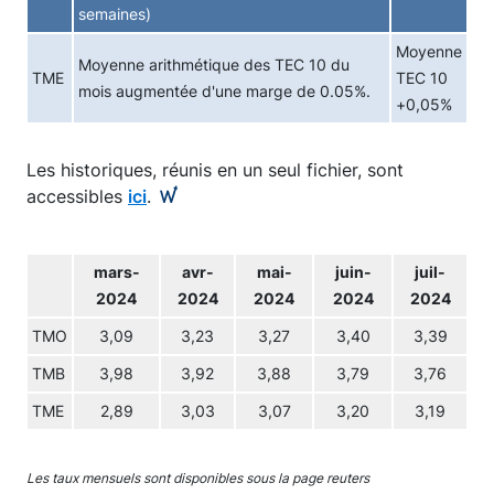
semaines)
Moyenne
Moyenne arithmétique des TEC 10 du
TME
TEC 10
mois augmentée d'une marge de 0.05%.
+0,05%
Les historiques, réunis en un seul fichier, sont
accessibles
ici
.
mars-
avr-
mai-
juin-
juil-
2024
2024
2024
2024
2024
TMO
3,09
3,23
3,27
3,40
3,39
TMB
3,98
3,92
3,88
3,79
3,76
TME
2,89
3,03
3,07
3,20
3,19
Les taux mensuels sont disponibles sous la page reuters