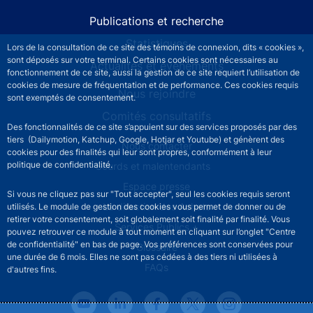
Publications et recherche
Statistiques
Lors de la consultation de ce site des témoins de connexion, dits « cookies »,
sont déposés sur votre terminal. Certains cookies sont nécessaires au
Actualités et événements
fonctionnement de ce site, aussi la gestion de ce site requiert l’utilisation de
cookies de mesure de fréquentation et de performance. Ces cookies requis
Nous rejoindre
sont exemptés de consentement.
Comités consultatifs
Des fonctionnalités de ce site s’appuient sur des services proposés par des
tiers (Dailymotion, Katchup, Google, Hotjar et Youtube) et génèrent des
Footer secondary menu
Nous contacter
cookies pour des finalités qui leur sont propres, conformément à leur
politique de confidentialité.
Sourds et malentendants
Espace presse
Si vous ne cliquez pas sur "Tout accepter", seul les cookies requis seront
La direction des Achats
utilisés. Le module de gestion des cookies vous permet de donner ou de
retirer votre consentement, soit globalement soit finalité par finalité. Vous
Services Publics +
pouvez retrouver ce module à tout moment en cliquant sur l’onglet "Centre
de confidentialité" en bas de page. Vos préférences sont conservées pour
Glossaire
une durée de 6 mois. Elles ne sont pas cédées à des tiers ni utilisées à
FAQs
d'autres fins.