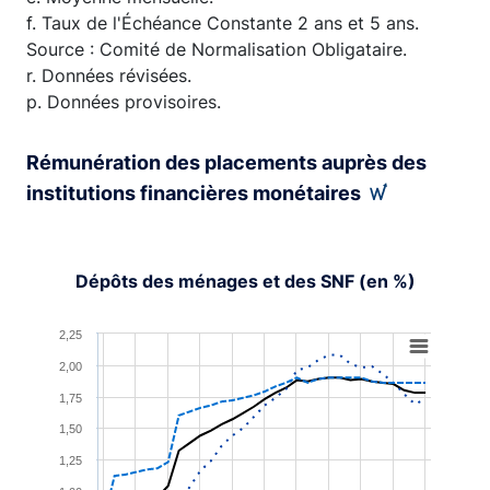
f. Taux de l'Échéance Constante 2 ans et 5 ans.
Source : Comité de Normalisation Obligataire.
r. Données révisées.
p. Données provisoires.
Rémunération des placements auprès des
institutions financières monétaires
Dépôts des ménages et des SNF (en %)
Chart
2,25
2,00
Line chart with 3 lines.
1,75
View as data table, Chart
The chart has 1 X axis displaying XAxis.
1,50
The chart has 1 Y axis displaying YAxis. Range: 0 to 2.2
1,25