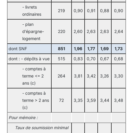
- livrets
219
0,90
0,91
0,88
0,90
ordinaires
- plan
d'épargne-
220
2,60
2,63
2,63
2,64
logement
dont SNF
851
1,96
1,77
1,69
1,73
dont : - dépôts à vue
515
0,83
0,70
0,67
0,68
- comptes à
terme <= 2
264
3,81
3,42
3,26
3,30
ans (c)
- comptes à
terme > 2 ans
72
3,35
3,59
3,44
3,48
(c)
Pour mémoire :
Taux de soumission minimal