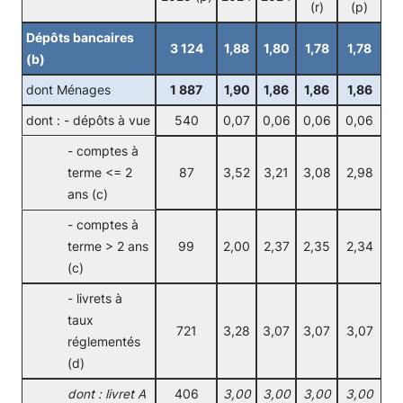
(r)
(p)
Dépôts bancaires
3 124
1,88
1,80
1,78
1,78
(b)
dont Ménages
1 887
1,90
1,86
1,86
1,86
dont : - dépôts à vue
540
0,07
0,06
0,06
0,06
- comptes à
terme <= 2
87
3,52
3,21
3,08
2,98
ans (c)
- comptes à
terme > 2 ans
99
2,00
2,37
2,35
2,34
(c)
- livrets à
taux
721
3,28
3,07
3,07
3,07
réglementés
(d)
dont : livret A
406
3,00
3,00
3,00
3,00