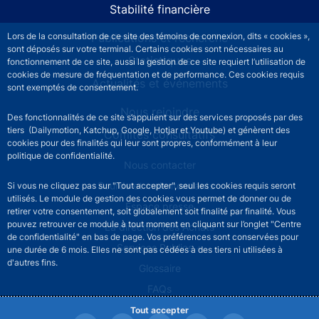
Stabilité financière
Publications et recherche
Lors de la consultation de ce site des témoins de connexion, dits « cookies »,
sont déposés sur votre terminal. Certains cookies sont nécessaires au
Statistiques
fonctionnement de ce site, aussi la gestion de ce site requiert l’utilisation de
cookies de mesure de fréquentation et de performance. Ces cookies requis
Actualités et événements
sont exemptés de consentement.
Nous rejoindre
Des fonctionnalités de ce site s’appuient sur des services proposés par des
tiers (Dailymotion, Katchup, Google, Hotjar et Youtube) et génèrent des
Comités consultatifs
cookies pour des finalités qui leur sont propres, conformément à leur
politique de confidentialité.
Footer secondary menu
Nous contacter
Sourds et malentendants
Si vous ne cliquez pas sur "Tout accepter", seul les cookies requis seront
utilisés. Le module de gestion des cookies vous permet de donner ou de
Espace presse
retirer votre consentement, soit globalement soit finalité par finalité. Vous
pouvez retrouver ce module à tout moment en cliquant sur l’onglet "Centre
La direction des Achats
de confidentialité" en bas de page. Vos préférences sont conservées pour
Services Publics +
une durée de 6 mois. Elles ne sont pas cédées à des tiers ni utilisées à
d'autres fins.
Glossaire
FAQs
Tout accepter