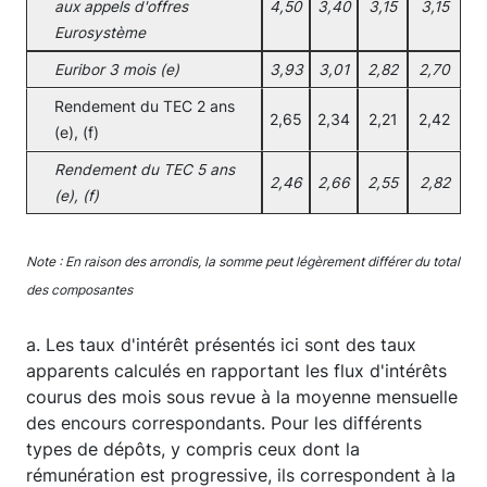
aux appels d'offres
4,50
3,40
3,15
3,15
Eurosystème
Euribor 3 mois (e)
3,93
3,01
2,82
2,70
Rendement du TEC 2 ans
2,65
2,34
2,21
2,42
(e), (f)
Rendement du TEC 5 ans
2,46
2,66
2,55
2,82
(e), (f)
Note : En raison des arrondis, la somme peut légèrement différer du total
des composantes
a. Les taux d'intérêt présentés ici sont des taux
apparents calculés en rapportant les flux d'intérêts
courus des mois sous revue à la moyenne mensuelle
des encours correspondants. Pour les différents
types de dépôts, y compris ceux dont la
rémunération est progressive, ils correspondent à la