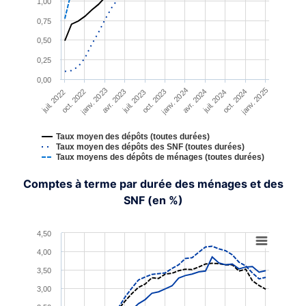
1,00
0,75
0,50
0,25
0,00
janv. 2023
janv. 2024
janv. 2025
oct. 2022
avr. 2023
oct. 2023
avr. 2024
oct. 2024
juil. 2022
juil. 2023
juil. 2024
Taux moyen des dépôts (toutes durées)
Taux moyen des dépôts des SNF (toutes durées)
Taux moyens des dépôts de ménages (toutes durées)
End of interactive chart.
Comptes à terme par durée des ménages et des
SNF (en %)
Chart
4,50
4,00
Line chart with 4 lines.
3,50
View as data table, Chart
3,00
The chart has 1 X axis displaying XAxis.