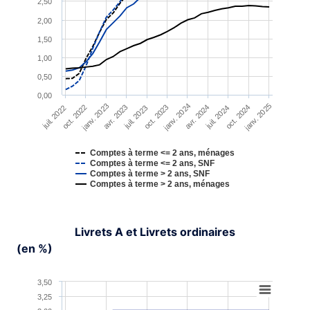
2,50
The chart has 1 Y axis displaying YAxis. Range: 0 to 4.5.
2,00
1,50
1,00
0,50
0,00
janv. 2023
janv. 2024
janv. 2025
oct. 2022
avr. 2023
oct. 2023
avr. 2024
oct. 2024
juil. 2022
juil. 2023
juil. 2024
Comptes à terme <= 2 ans, ménages
Comptes à terme <= 2 ans, SNF
Comptes à terme > 2 ans, SNF
Comptes à terme > 2 ans, ménages
End of interactive chart.
Livrets A et Livrets ordinaires
(en %)
Chart
3,50
3,25
Line chart with 2 lines.