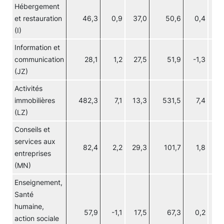
Hébergement
et restauration
46,3
0,9
37,0
50,6
0,4
31
(I)
Information et
communication
28,1
1,2
27,5
51,9
-1,3
9
(JZ)
Activités
immobilières
482,3
7,1
13,3
531,5
7,4
13
(LZ)
Conseils et
services aux
82,4
2,2
29,3
101,7
1,8
25
entreprises
(MN)
Enseignement,
Santé
humaine,
57,9
-1,1
17,5
67,3
0,2
19
action sociale