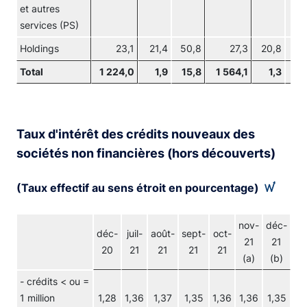
et autres
services (PS)
Holdings
23,1
21,4
50,8
27,3
20,8
37
Total
1 224,0
1,9
15,8
1 564,1
1,3
14
Taux d'intérêt des crédits nouveaux des
sociétés non financières (hors découverts)
(Taux effectif au sens étroit en pourcentage)
nov-
déc-
déc-
juil-
août-
sept-
oct-
21
21
20
21
21
21
21
(a)
(b)
- crédits < ou =
1 million
1,28
1,36
1,37
1,35
1,36
1,36
1,35