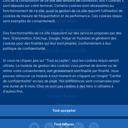
Stabilité financière
Lors de la consultation de ce site des témoins de connexion, dits « cookies »,
sont déposés sur votre terminal. Certains cookies sont nécessaires au
fonctionnement de ce site, aussi la gestion de ce site requiert l’utilisation de
Publications et recherche
cookies de mesure de fréquentation et de performance. Ces cookies requis
Statistiques
sont exemptés de consentement.
Actualités et événements
Des fonctionnalités de ce site s’appuient sur des services proposés par des
tiers (Dailymotion, Katchup, Google, Hotjar et Youtube) et génèrent des
Nous rejoindre
cookies pour des finalités qui leur sont propres, conformément à leur
politique de confidentialité.
Comités consultatifs
Si vous ne cliquez pas sur "Tout accepter", seul les cookies requis seront
Footer secondary menu
Nous contacter
utilisés. Le module de gestion des cookies vous permet de donner ou de
Sourds et malentendants
retirer votre consentement, soit globalement soit finalité par finalité. Vous
pouvez retrouver ce module à tout moment en cliquant sur l’onglet "Centre
Espace presse
de confidentialité" en bas de page. Vos préférences sont conservées pour
une durée de 6 mois. Elles ne sont pas cédées à des tiers ni utilisées à
La direction des Achats
d'autres fins.
Services Publics +
Glossaire
Tout accepter
FAQs
Tout refuser