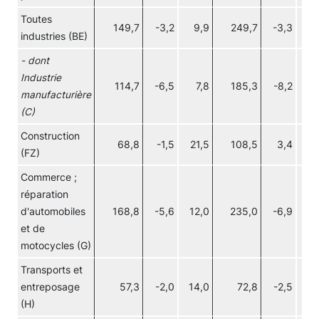
Toutes
149,7
-3,2
9,9
249,7
-3,3
11
industries (BE)
- dont
Industrie
114,7
-6,5
7,8
185,3
-8,2
7
manufacturière
(C)
Construction
68,8
-1,5
21,5
108,5
3,4
22
(FZ)
Commerce ;
réparation
d'automobiles
168,8
-5,6
12,0
235,0
-6,9
7
et de
motocycles (G)
Transports et
entreposage
57,3
-2,0
14,0
72,8
-2,5
13
(H)