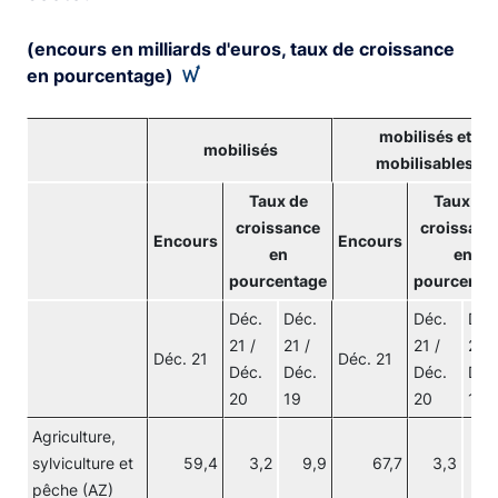
(encours en milliards d'euros, taux de croissance
en pourcentage)
mobilisés et
mobilisés
mobilisables
Taux de
Taux de
croissance
croissanc
Encours
Encours
en
en
pourcentage
pourcenta
Déc.
Déc.
Déc.
Déc
21 /
21 /
21 /
21 /
Déc. 21
Déc. 21
Déc.
Déc.
Déc.
Déc
20
19
20
19
Agriculture,
sylviculture et
59,4
3,2
9,9
67,7
3,3
9
pêche (AZ)