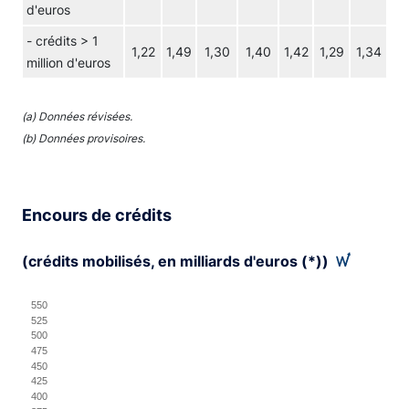
d'euros
- crédits > 1
1,22
1,49
1,30
1,40
1,42
1,29
1,34
million d'euros
(a) Données révisées.
(b) Données provisoires.
Encours de crédits
(crédits mobilisés, en milliards d'euros (*))
Chart
550
525
Line chart with 3 lines.
500
475
View as data table, Chart
450
425
The chart has 1 X axis displaying XAxis.
400