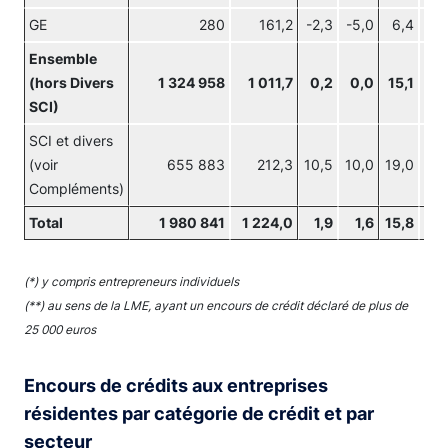
GE
280
161,2
-2,3
-5,0
6,4
4,
Ensemble
(hors Divers
1 324 958
1 011,7
0,2
0,0
15,1
13,
SCI)
SCI et divers
(voir
655 883
212,3
10,5
10,0
19,0
18,
Compléments)
Total
1 980 841
1 224,0
1,9
1,6
15,8
14,
(*) y compris entrepreneurs individuels
(**) au sens de la LME, ayant un encours de crédit déclaré de plus de
25 000 euros
Encours de crédits aux entreprises
résidentes par catégorie de crédit et par
secteur