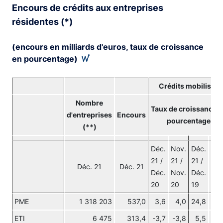
Encours de crédits aux entreprises
résidentes (*)
(encours en milliards d'euros, taux de croissance
en pourcentage)
Crédits mobilisés
Nombre
Taux de croissance e
d'entreprises
Encours
pourcentage
(**)
Déc.
Nov.
Déc.
Nov
21 /
21 /
21 /
21 /
Déc. 21
Déc. 21
Déc.
Nov.
Déc.
Nov
20
20
19
19
PME
1 318 203
537,0
3,6
4,0
24,8
24,
ETI
6 475
313,4
-3,7
-3,8
5,5
3,