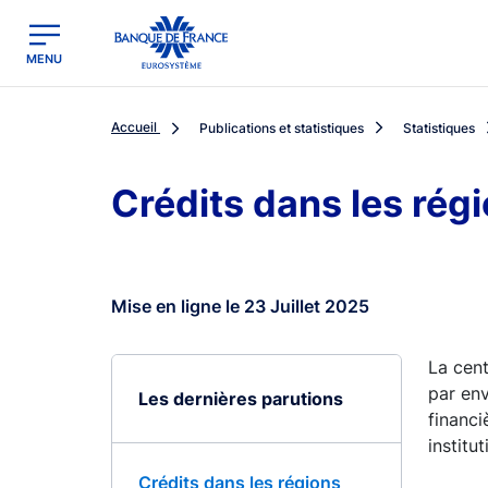
egion
Banque de France - Menu Principal
MENU
Accueil
Publications et statistiques
Statistiques
Crédits dans les rég
Mise en ligne le 23 Juillet 2025
La cent
par env
Les dernières parutions
financi
institu
Crédits dans les régions