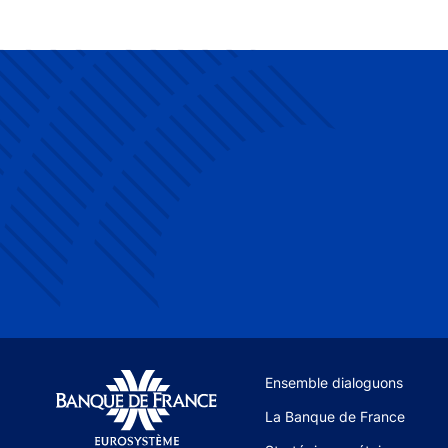
Site navigation
Ensemble dialoguons
La Banque de France