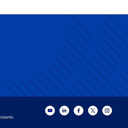
 menu
endants