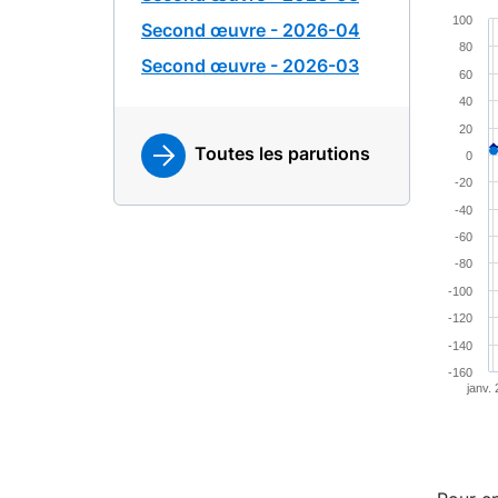
Chart
100
Second œuvre - 2026-04
80
Combina
Second œuvre - 2026-03
60
View a
40
The cha
20
The cha
Toutes les parutions
0
-20
-40
-60
-80
-100
-120
-140
-160
janv.
End of 