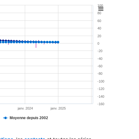
100
80
60
40
20
0
-20
-40
-60
-80
-100
-120
-140
-160
janv. 2024
janv. 2025
Moyenne depuis 2002