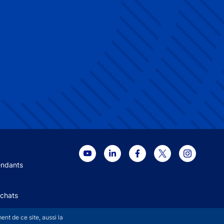
 menu
endants
Achats
+
nt de ce site, aussi la