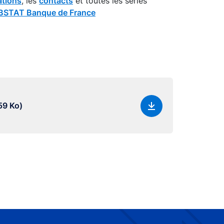
ations
, les
contacts
et toutes les séries
STAT Banque de France
59 Ko)