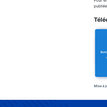
Pour en
publiée
Télé
Mise à j